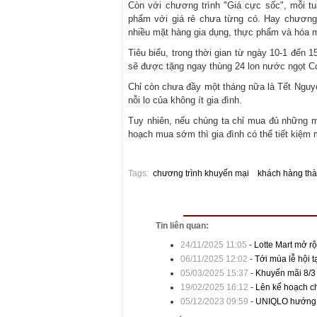
Còn với chương trình "Giá cực sốc", mỗi 
phẩm với giá rẻ chưa từng có. Hay chương
nhiều mặt hàng gia dụng, thực phẩm và hóa
Tiêu biểu, trong thời gian từ ngày 10-1 đến 
sẽ được tặng ngay thùng 24 lon nước ngọt C
Chỉ còn chưa đầy một tháng nữa là Tết Nguy
nỗi lo của không ít gia đình.
Tuy nhiên, nếu chúng ta chỉ mua đủ những m
hoạch mua sớm thì gia đình có thể tiết kiệm 
Tags:
chương trình khuyến mại
khách hàng thà
Tin liên quan:
24/11/2025 11:05
-
Lotte Mart mở r
06/11/2025 12:02
-
Tới mùa lễ hội t
05/03/2025 15:37
-
Khuyến mãi 8/3 
19/02/2025 16:12
-
Lên kế hoạch ch
05/12/2023 09:59
-
UNIQLO hướng đ