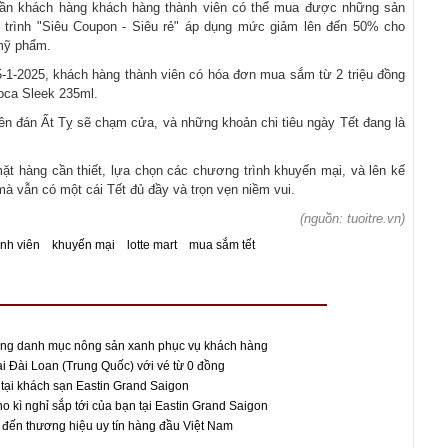
tuần khách hàng khách hàng thành viên có thể mua được những sản
 trình "Siêu Coupon - Siêu rẻ" áp dụng mức giảm lên đến 50% cho
 mỹ phẩm.
15-1-2025, khách hàng thành viên có hóa đơn mua sắm từ 2 triệu đồng
oca Sleek 235ml.
ên đán Ất Tỵ sẽ chạm cửa, và những khoản chi tiêu ngày Tết đang là
ặt hàng cần thiết, lựa chọn các chương trình khuyến mại, và lên kế
mà vẫn có một cái Tết đủ đầy và trọn vẹn niềm vui.
(nguồn: tuoitre.vn)
nh viên
khuyến mại
lotte mart
mua sắm tết
ộng danh mục nông sản xanh phục vụ khách hàng
ại Đài Loan (Trung Quốc) với vé từ 0 đồng
tại khách sạn Eastin Grand Saigon
o kì nghỉ sắp tới của bạn tại Eastin Grand Saigon
ến thương hiệu uy tín hàng đầu Việt Nam