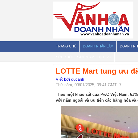
TRANG CHỦ
DOANH NHÂN LÀM
DOANH NH
SỨC KHỎE - SẢN PHẨM - DỊCH VỤ
LOTTE Mart tung ưu đã
Viết bởi ducanh
Thứ năm, 09/01/2025, 09:41 GMT+7
Theo một khảo sát của PwC Việt Nam, 63% 
với năm ngoái và ưu tiên các hàng hóa và d