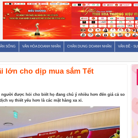
ÂN SỐNG
VĂN HÓA DOANH NHÂN
CHÂN DUNG DOANH NHÂN
VẤN ĐỀ - SỰ
i lớn cho dịp mua sắm Tết
người được hỏi cho biết họ đang chú ý nhiều hơn đến giá cả so
ịch vụ thiết yếu hơn là các mặt hàng xa xỉ.