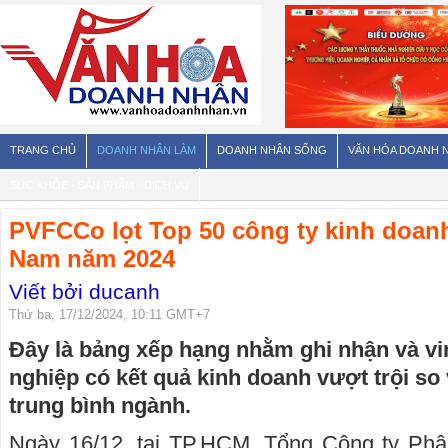
TRANG CHỦ
DOANH NHÂN LÀM
DOANH NHÂN SỐNG
VĂN HÓA DOANH 
SỨC KHỎE - SẢN PHẨM - DỊCH VỤ
PVFCCo lọt Top 50 công ty kinh doanh
Nam năm 2024
Viết bởi ducanh
Thứ ba, 17/12/2024, 10:11 GMT+7
Đây là bảng xếp hạng nhằm ghi nhận và v
nghiệp có kết quả kinh doanh vượt trội so 
trung bình ngành.
Ngày 16/12, tại TP.HCM, Tổng Công ty Ph