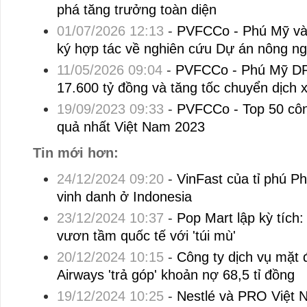
phá tăng trưởng toàn diện
01/07/2026 12:13
-
PVFCCo - Phú Mỹ và
ký hợp tác về nghiên cứu Dự án nông ng
11/05/2026 09:04
-
PVFCCo - Phú Mỹ DP
17.600 tỷ đồng và tăng tốc chuyển dịch 
19/09/2023 09:33
-
PVFCCo - Top 50 côn
quả nhất Việt Nam 2023
Tin mới hơn:
24/12/2024 09:20
-
VinFast của tỉ phú 
vinh danh ở Indonesia
23/12/2024 10:37
-
Pop Mart lập kỳ tích
vươn tầm quốc tế với 'túi mù'
20/12/2024 10:15
-
Công ty dịch vụ mặt 
Airways 'trả góp' khoản nợ 68,5 tỉ đồng
19/12/2024 10:25
-
Nestlé và PRO Việt 