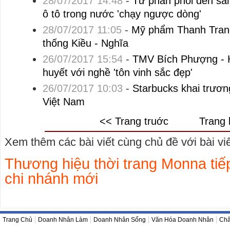
28/07/2017 14:48
-
Từ phân phối đến sả
ô tô trong nước 'chạy ngược dòng'
28/07/2017 11:05
-
Mỹ phẩm Thanh Trang
thống Kiều - Nghĩa
26/07/2017 15:54
-
TMV Bích Phượng - 
huyết với nghề 'tôn vinh sắc đẹp'
26/07/2017 10:03
-
Starbucks khai trươn
Việt Nam
<< Trang truớc
Trang 
Xem thêm các bài viết cùng chủ đề với bài viết
Thương hiệu thời trang Monna tiếp
chi nhánh mới
Trang Chủ
Doanh Nhân Làm
Doanh Nhân Sống
Văn Hóa Doanh Nhân
Châ