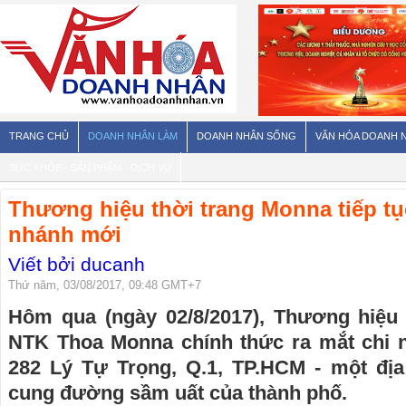
TRANG CHỦ
DOANH NHÂN LÀM
DOANH NHÂN SỐNG
VĂN HÓA DOANH 
SỨC KHỎE - SẢN PHẨM - DỊCH VỤ
Thương hiệu thời trang Monna tiếp tụ
nhánh mới
Viết bởi ducanh
Thứ năm, 03/08/2017, 09:48 GMT+7
Hôm qua (ngày 02/8/2017), Thương hiệu
NTK Thoa Monna chính thức ra mắt chi nh
282 Lý Tự Trọng, Q.1, TP.HCM - một địa
cung đường sầm uất của thành phố.