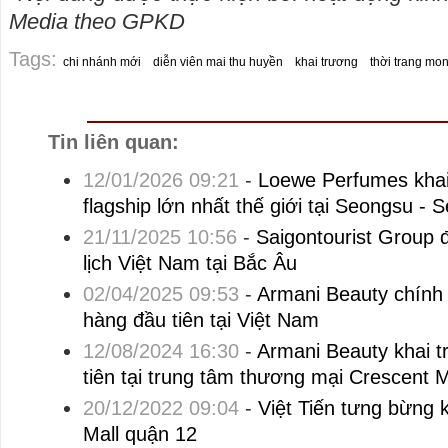
Media theo GPKD
Tags:
chi nhánh mới
diễn viên mai thu huyền
khai trương
thời trang mo
Tin liên quan:
12/01/2026 09:21
-
Loewe Perfumes khai
flagship lớn nhất thế giới tại Seongsu -
21/11/2025 10:56
-
Saigontourist Group 
lịch Việt Nam tại Bắc Âu
02/04/2025 09:53
-
Armani Beauty chính 
hàng đầu tiên tại Việt Nam
12/08/2024 16:30
-
Armani Beauty khai 
tiên tại trung tâm thương mại Crescent M
20/12/2022 09:04
-
Việt Tiến tưng bừng k
Mall quận 12