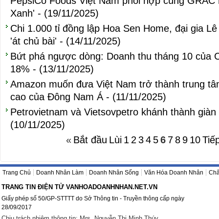
PepsiCo Foods Việt Nam phối hợp cùng GRAC 
Xanh' - (19/11/2025)
Chi 1.000 tỉ đồng lập Hoa Sen Home, đại gia 
'át chủ bài' - (14/11/2025)
Bứt phá ngược dòng: Doanh thu tháng 10 của Ch
18% - (13/11/2025)
Amazon muốn đưa Việt Nam trở thành trung tâ
cao của Đông Nam Á - (11/11/2025)
Petrovietnam và Vietsovpetro khánh thành giàn
(10/11/2025)
«
Bắt đầu
Lùi
1
2
3
4
5
6
7
8
9
10
Tiế
Trang Chủ
Doanh Nhân Làm
Doanh Nhân Sống
Văn Hóa Doanh Nhân
Châ
TRANG TIN ĐIỆN TỬ VANHOADOANHNHAN.NET.VN
Giấy phép số 50/GP-STTTT do Sở Thông tin - Truyền thông cấp ngày
28/09/2017
Chịu trách nhiệm thông tin: Mrs. Nguyễn Thị Minh Thúy