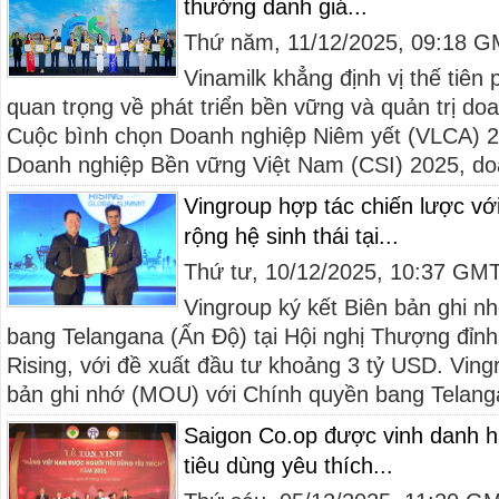
thưởng danh giá...
Thứ năm, 11/12/2025, 09:18 
Vinamilk khẳng định vị thế tiên 
quan trọng về phát triển bền vững và quản trị d
Cuộc bình chọn Doanh nghiệp Niêm yết (VLCA) 
Doanh nghiệp Bền vững Việt Nam (CSI) 2025, doa
Vingroup hợp tác chiến lược v
rộng hệ sinh thái tại...
Thứ tư, 10/12/2025, 10:37 GM
Vingroup ký kết Biên bản ghi 
bang Telangana (Ấn Độ) tại Hội nghị Thượng đỉn
Rising, với đề xuất đầu tư khoảng 3 tỷ USD. Ving
bản ghi nhớ (MOU) với Chính quyền bang Telanga
Saigon Co.op được vinh danh 
tiêu dùng yêu thích...