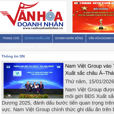
TRANG CHỦ
DOANH NHÂN LÀM
DOANH NHÂN SỐNG
VĂN HÓA DOANH 
SỨC KHỎE - SẢN PHẨM - DỊCH VỤ
Thông tin DN
Nam Việt Group vào 
Xuất sắc châu Á–Thá
Thứ năm, 15/01/202
Nam Việt Group được
môi giới BĐS Xuất sắ
Dương 2025, đánh dấu bước tiến quan trọng trên
vực. Nam Việt Group chính thức ghi dấu ấn trên