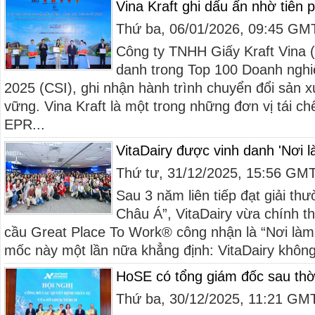
Vina Kraft ghi dấu ấn nhờ tiên
Thứ ba, 06/01/2026, 09:45 GM
Công ty TNHH Giấy Kraft Vina (
danh trong Top 100 Doanh nghi
2025 (CSI), ghi nhận hành trình chuyển đổi sản x
vững. Vina Kraft là một trong những đơn vị tái chế
EPR...
VitaDairy được vinh danh 'Nơi l
Thứ tư, 31/12/2025, 15:56 GM
Sau 3 năm liên tiếp đạt giải thư
Châu Á”, VitaDairy vừa chính t
cầu Great Place To Work® công nhận là “Nơi làm 
mốc này một lần nữa khẳng định: VitaDairy không c
HoSE có tổng giám đốc sau thời 
Thứ ba, 30/12/2025, 11:21 GM