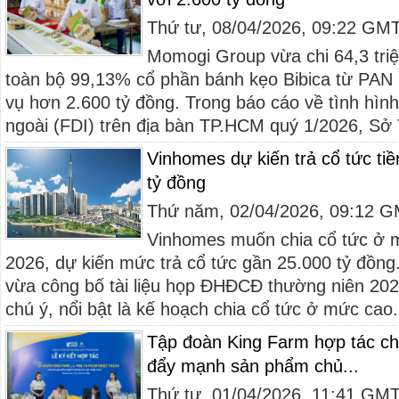
Thứ tư, 08/04/2026, 09:22 GM
Momogi Group vừa chi 64,3 tri
toàn bộ 99,13% cổ phần bánh kẹo Bibica từ PAN 
vụ hơn 2.600 tỷ đồng. Trong báo cáo về tình hìn
ngoài (FDI) trên địa bàn TP.HCM quý 1/2026, Sở T
Vinhomes dự kiến trả cổ tức ti
tỷ đồng
Thứ năm, 02/04/2026, 09:12 
Vinhomes muốn chia cổ tức ở m
2026, dự kiến mức trả cổ tức gần 25.000 tỷ đồn
vừa công bố tài liệu họp ĐHĐCĐ thường niên 202
chú ý, nổi bật là kế hoạch chia cổ tức ở mức cao.
Tập đoàn King Farm hợp tác ch
đẩy mạnh sản phẩm chủ...
Thứ tư, 01/04/2026, 11:41 GM