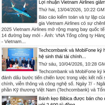
Lợi nhuận Vietnam Airlines giả
Thứ hai, 13/04/2026, 10:22 G
Báo cáo kiểm toán và tự lập c
gia Vietnam Airlines có sự chê
2025 Vietnam Airlines mở rộng mạng bay quốc tế l
14 đường bay mới - Ảnh: VNA Tổng công ty Hàn
- Vietnam...
Techcombank và MobiFone ký hợ
hệ sinh thái tài chính...
Thứ sáu, 10/04/2026, 10:28 G
Techcombank và MobiFone ký kế
đánh dấu bước tiến chiến lược trong việc kết nối 
chính, viễn thông và công nghệ số. Ngày 7/ - N
phần Kỹ thương Việt Nam (Techcombank) và Tổng
Bánh kẹo Bibica được bán cho 
với 2.600 tỷ đồng