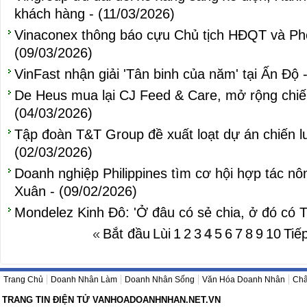
khách hàng - (11/03/2026)
Vinaconex thông báo cựu Chủ tịch HĐQT và Phó
(09/03/2026)
VinFast nhận giải 'Tân binh của năm' tại Ấn Độ 
De Heus mua lại CJ Feed & Care, mở rộng chiến
(04/03/2026)
Tập đoàn T&T Group đề xuất loạt dự án chiến lư
(02/03/2026)
Doanh nghiệp Philippines tìm cơ hội hợp tác nô
Xuân - (09/02/2026)
Mondelez Kinh Đô: 'Ở đâu có sẻ chia, ở đó có T
«
Bắt đầu
Lùi
1
2
3
4
5
6
7
8
9
10
Tiế
Trang Chủ
Doanh Nhân Làm
Doanh Nhân Sống
Văn Hóa Doanh Nhân
Châ
TRANG TIN ĐIỆN TỬ VANHOADOANHNHAN.NET.VN