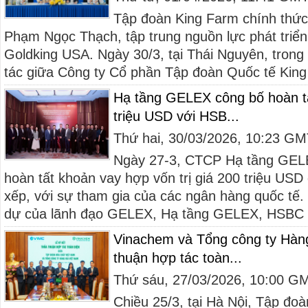
Tập đoàn King Farm chính thứ
Phạm Ngọc Thạch, tập trung nguồn lực phát triể
Goldking USA. Ngày 30/3, tại Thái Nguyên, trong
tác giữa Công ty Cổ phần Tập đoàn Quốc tế King
Hạ tầng GELEX công bố hoàn t
triệu USD với HSB...
Thứ hai, 30/03/2026, 10:23 G
Ngày 27-3, CTCP Hạ tầng GELE
hoàn tất khoản vay hợp vốn trị giá 200 triệu U
xếp, với sự tham gia của các ngân hàng quốc tế.
dự của lãnh đạo GELEX, Hạ tầng GELEX, HSBC cù
Vinachem và Tổng công ty Hàng
thuận hợp tác toàn...
Thứ sáu, 27/03/2026, 10:00 G
Chiều 25/3, tại Hà Nội, Tập đo