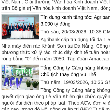
Việt Nam. Giải thưởng “Văn hóa Kinh doanh Việ
trên Bộ giá trị Văn hóa kinh doanh Việt Nam, đóng
Tín dụng xanh tăng tốc: Agriban
3.000 tỷ đồng
Thứ sáu, 20/03/2026, 10:38 G
Agribank cấp tín dụng tối đa 1.
Nhà máy điện rác Khánh Sơn tại Đà Nẵng. Công t
phương thức xử lý rác, thúc đẩy kinh tế tuần hoàn
ròng bằng "0" đến năm 2050. Tập đoàn Amaccao.
Tổng Công ty Cảng hàng khôn
Chủ tịch thay ông Vũ Thế...
Thứ năm, 19/03/2026, 10:36 
Tổng Công ty Cảng hàng không
quyết định giao ông Lê Văn Khiên giữ chức quyề
người đại diện theo pháp luật. Theo ACV, đơn vị 
cấp cao, trong đó Hội đồng quản trị (HĐQT) đã mi