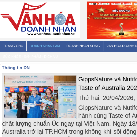
TRANG CHỦ
DOANH NHÂN LÀM
DOANH NHÂN SỐNG
VĂN HÓA DOANH 
SỨC KHỎE - SẢN PHẨM - DỊCH VỤ
Thông tin DN
GippsNature và Nutifo
Taste of Australia 20
Thứ hai, 20/04/2026
GippsNature và Nutifo
hành cùng Taste of Au
chất lượng chuẩn Úc ngay tại Việt Nam. Ngày 18/
Australia trở lại TP.HCM trong không khí sôi động