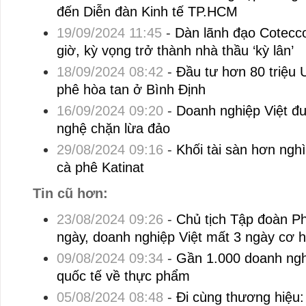
đến Diễn đàn Kinh tế TP.HCM
19/09/2024 11:45
-
Dàn lãnh đạo Cotecco
giờ, kỳ vọng trở thành nhà thầu ‘kỳ lân’
18/09/2024 08:42
-
Đầu tư hơn 80 triệu
phê hòa tan ở Bình Định
16/09/2024 09:20
-
Doanh nghiệp Việt đ
nghệ chặn lừa đảo
29/08/2024 09:16
-
Khối tài sàn hơn nghì
cà phê Katinat
Tin cũ hơn:
23/08/2024 09:26
-
Chủ tịch Tập đoàn P
ngày, doanh nghiệp Việt mất 3 ngày cơ h
09/08/2024 09:34
-
Gần 1.000 doanh nghi
quốc tế về thực phẩm
05/08/2024 08:48
-
Đi cùng thương hiệu: 