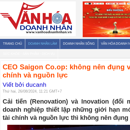
TRANG CHỦ
DOANH NHÂN LÀM
DOANH NHÂN SỐNG
VĂN HÓA DOANH 
SỨC KHỎE - SẢN PHẨM - DỊCH VỤ
CEO Saigon Co.op: không nên đụng và
chính và nguồn lực
Viết bởi ducanh
Thứ hai, 26/08/2024, 11:21 GMT+7
Cải tiến (Renovation) và Inovation (đổi
doanh nghiệp thiết lập những giới hạn m
tài chính và nguồn lực thì không nên đụng