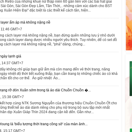
 Retro của những khuê nữ thập niên 60 gắn liền với các bài hát giai
 Sài Gòn, Sài Gòn Đẹp Lắm, Tân Thời,.. những cảm xúc dành cho BST
g Xuân Hiện Đại" đặc biệt là các thiết kế cách tân, hiện...
 layer ấm áp mà không nặng nề
, 11:46 GMT+7
ong cách layer mà không nặng nề, bạn đừng quên những lưu ý nhỏ dưới
hong cách layer đang được nhiều người yêu thích. Tuy nhiên, để có set đồ
g cách layer mà không nặng nề, "phá" dáng, chúng...
ngày lạnh giá
4, 14:37 GMT+7
đây không chỉ giúp bạn giữ ấm mà còn mang đến vẻ thời trang, năng
ày nhiệt độ thời tiết xuống thấp, bạn cần trang bị những chiếc áo có khả
chắn tốt cho cơ thể. Áo giữ nhiệt Áo...
rạng rỡ đón Xuân sớm trong tà áo dài Chuồn Chuồn �...
4, 15:38 GMT+7
 kết hợp cùng NTK Sương Nguyễn của thương hiệu Chuồn Chuồn Ớt cho
hững thiết kế áo dài dành riêng cho phụ nữ trong bộ sưu tập mới nhất
ân dịp Xuân Giáp Thìn 2024 đang cận kề đến. Gần như...
Young là 'biểu tượng thời trang công sở' của màn ảnh...
4, 15:17 GMT+7