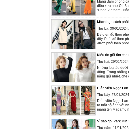
Mang đậm phong cách
điệu xưa như Cô Ba
“Pride Vietnam - Nàn
Mách bạn cách phối
Thứ ba, 30/01/2024
Để diện đồ theo ph
đây. Phối đồ theo p
được phối theo phon
Kiểu áo giữ ấm cho 
Thứ hai, 29/01/202
Những loại áo dưới 
động. Trong những ng
năng giữ nhiệt, che 
Diễn viên Ngọc Lan 
Thứ bảy, 27/01/202
Diễn viên Ngọc Lan
ra mắt bộ ảnh với n
mang tên Madam6 nh
Vì sao gọi Park Min 
Thứ năm, 11/01/202