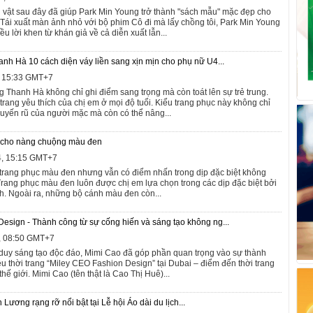
 vật sau đây đã giúp Park Min Young trở thành "sách mẫu" mặc đẹp cho
 Tái xuất màn ảnh nhỏ với bộ phim Cô đi mà lấy chồng tôi, Park Min Young
 lời khen từ khán giả về cả diễn xuất lẫn...
h Hà 10 cách diện váy liền sang xịn mịn cho phụ nữ U4...
, 15:33 GMT+7
g Thanh Hà không chỉ ghi điểm sang trọng mà còn toát lên sự trẻ trung.
 trang yêu thích của chị em ở mọi độ tuổi. Kiểu trang phục này không chỉ
 quyến rũ của người mặc mà còn có thể nâng...
c cho nàng chuộng màu đen
4, 15:15 GMT+7
trang phục màu đen nhưng vẫn có điểm nhấn trong dịp đặc biệt không
Trang phục màu đen luôn được chị em lựa chọn trong các dịp đặc biệt bởi
nh. Ngoài ra, những bộ cánh màu đen còn...
esign - Thành công từ sự cống hiến và sáng tạo không ng...
3, 08:50 GMT+7
 duy sáng tạo độc đáo, Mimi Cao đã góp phần quan trọng vào sự thành
u thời trang “Miley CEO Fashion Design” tại Dubai – điểm đến thời trang
hế giới. Mimi Cao (tên thật là Cao Thị Huê)...
ương rạng rỡ nổi bật tại Lễ hội Áo dài du lịch...