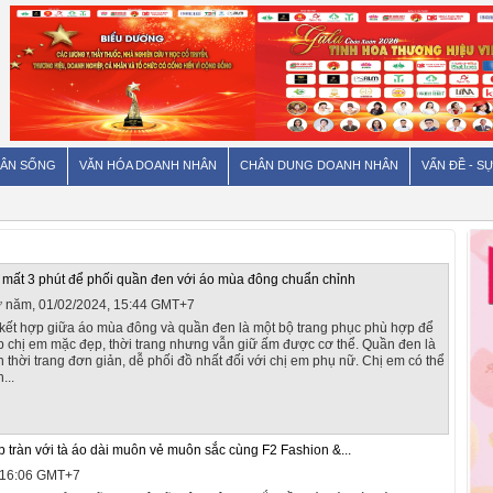
ÂN SỐNG
VĂN HÓA DOANH NHÂN
CHÂN DUNG DOANH NHÂN
VẤN ĐỀ - SỰ
 mất 3 phút để phối quần đen với áo mùa đông chuẩn chỉnh
 năm, 01/02/2024, 15:44 GMT+7
kết hợp giữa áo mùa đông và quần đen là một bộ trang phục phù hợp để
p chị em mặc đẹp, thời trang nhưng vẫn giữ ấm được cơ thể. Quần đen là
 thời trang đơn giản, dễ phối đồ nhất đối với chị em phụ nữ. Chị em có thể
...
 tràn với tà áo dài muôn vẻ muôn sắc cùng F2 Fashion &...
, 16:06 GMT+7