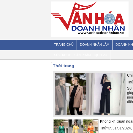
TRANG CHỦ
DOANH NHÂN LÀM
DOANH NH
SỨC KHỎE - SẢN PHẨM - DỊCH VỤ
Thời trang
Chỉ
Thứ
Sự 
giú
món
diện
Không khí xuân ngập
Thứ tư, 31/01/2024