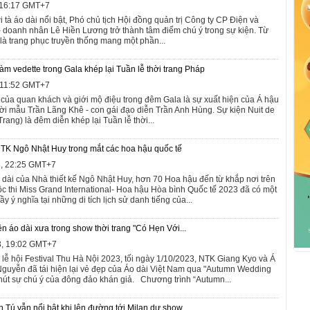
, 16:17 GMT+7
i tà áo dài nổi bật, Phó chủ tịch Hội đồng quản trị Công ty CP Điện và
 doanh nhân Lê Hiền Lương trở thành tâm điểm chú ý trong sự kiện. Từ
 là trang phục truyền thống mang một phần...
m vedette trong Gala khép lại Tuần lễ thời trang Pháp
, 11:52 GMT+7
 của quan khách và giới mộ điệu trong đêm Gala là sự xuất hiện của Á hậu
 mẫu Trần Lãng Khê - con gái đạo diễn Trần Anh Hùng. Sự kiện Nuit de
ang) là đêm diễn khép lại Tuần lễ thời...
NTK Ngô Nhật Huy trong mắt các hoa hậu quốc tế
3, 22:25 GMT+7
 dài của Nhà thiết kế Ngô Nhật Huy, hơn 70 Hoa hậu đến từ khắp nơi trên
uộc thi Miss Grand International- Hoa hậu Hòa bình Quốc tế 2023 đã có một
 ý nghĩa tại những di tích lịch sử danh tiếng của...
n áo dài xưa trong show thời trang "Có Hẹn Với...
3, 19:02 GMT+7
 lễ hội Festival Thu Hà Nội 2023, tối ngày 1/10/2023, NTK Giang Kyo và Á
 Nguyễn đã tái hiện lại vẻ đẹp của Áo dài Việt Nam qua "Autumn Wedding
hút sự chú ý của đông đảo khán giả. Chương trình “Autumn...
 Tú vẫn nổi bật khi lên đường tới Milan dự show...