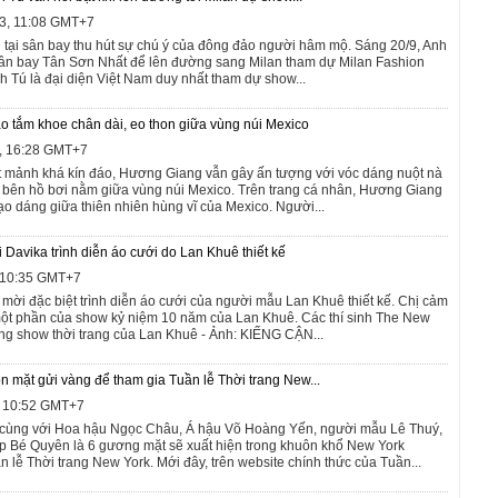
3, 11:08 GMT+7
 tại sân bay thu hút sự chú ý của đông đảo người hâm mộ. Sáng 20/9, Anh
 sân bay Tân Sơn Nhất để lên đường sang Milan tham dự Milan Fashion
h Tú là đại diện Việt Nam duy nhất tham dự show...
 tắm khoe chân dài, eo thon giữa vùng núi Mexico
3, 16:28 GMT+7
t mảnh khá kín đáo, Hương Giang vẫn gây ấn tượng với vóc dáng nuột nà
i bên hồ bơi nằm giữa vùng núi Mexico. Trên trang cá nhân, Hương Giang
tạo dáng giữa thiên nhiên hùng vĩ của Mexico. Người...
 Davika trình diễn áo cưới do Lan Khuê thiết kế
, 10:35 GMT+7
 mời đặc biệt trình diễn áo cưới của người mẫu Lan Khuê thiết kế. Chị cảm
 một phần của show kỷ niệm 10 năm của Lan Khuê. Các thí sinh The New
rong show thời trang của Lan Khuê - Ảnh: KIẾNG CẬN...
 mặt gửi vàng để tham gia Tuần lễ Thời trang New...
, 10:52 GMT+7
cùng với Hoa hậu Ngọc Châu, Á hậu Võ Hoàng Yến, người mẫu Lê Thuý,
p Bé Quyên là 6 gương mặt sẽ xuất hiện trong khuôn khổ New York
 lễ Thời trang New York. Mới đây, trên website chính thức của Tuần...