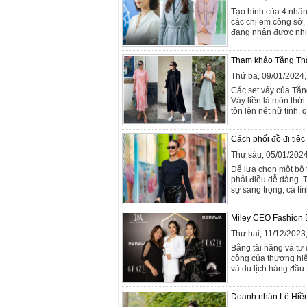
Tạo hình của 4 nhân
các chị em công sở.
đang nhận được nhiều
Tham khảo Tăng Than
Thứ ba, 09/01/2024
Các set váy của Tăn
Váy liền là món thời
tôn lên nét nữ tính,
Cách phối đồ đi tiệ
Thứ sáu, 05/01/202
Để lựa chọn một bộ 
phải điều dễ dàng. 
sự sang trọng, cá tí
Miley CEO Fashion D
Thứ hai, 11/12/202
Bằng tài năng và tư
công của thương hiệ
và du lịch hàng đầu t
Doanh nhân Lê Hiền L