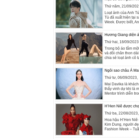
Thứ năm, 21/09/202
Loạt ảnh của Anh Tú
Tú đã xuất hiện tại
Week. Được biết, An
Hương Giang diện áo
Thứ hai, 18/09/202
Trong bộ áo tắm mộ
và đôi chân thon dà
chia sẻ loạt ảnh cô 
Ngôi sao châu Á Mai
Thứ tư, 06/09/2023
Mai Davika là khách
thấy vinh dự khi là
Mentor trình diễn t
H’Hen Niê được chọn
Thứ ba, 22/08/2023
Hoa hậu H’Hen Niê 
Kim Dung, người đẹ
Fashion Week – Tuần