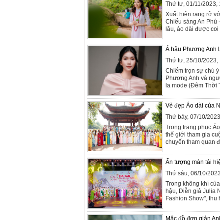
Thứ tư, 01/11/2023
Xuất hiện rạng rỡ vớ
Chiếu sáng An Phú -
lâu, áo dài được coi
Á hậu Phương Anh là
Thứ tư, 25/10/2023
Chiếm trọn sự chú ý
Phương Anh và người
la mode (Đêm Thời Tr
Vẻ đẹp Áo dài của 
Thứ bảy, 07/10/202
Trong trang phục Áo
thế giới tham gia c
chuyến tham quan đầy
Ấn tượng màn tái hiệ
Thứ sáu, 06/10/202
Trong không khí của
hậu, Diễn giả Julia
Fashion Show", thu 
Mặc đồ đơn giản Anh