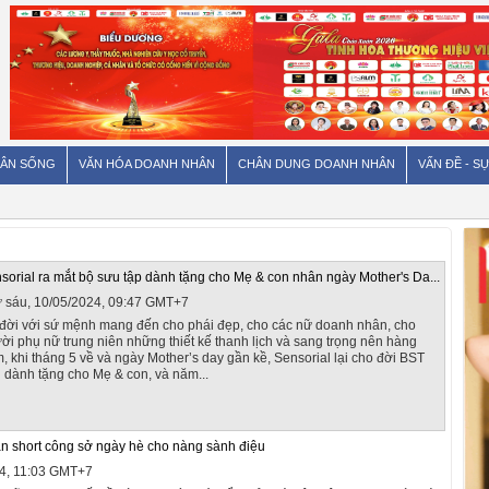
ÂN SỐNG
VĂN HÓA DOANH NHÂN
CHÂN DUNG DOANH NHÂN
VẤN ĐỀ - SỰ
sorial ra mắt bộ sưu tập dành tặng cho Mẹ & con nhân ngày Mother's Da...
 sáu, 10/05/2024, 09:47 GMT+7
đời với sứ mệnh mang đến cho phái đẹp, cho các nữ doanh nhân, cho
ời phụ nữ trung niên những thiết kế thanh lịch và sang trọng nên hàng
, khi tháng 5 về và ngày Mother’s day gần kề, Sensorial lại cho đời BST
 dành tặng cho Mẹ & con, và năm...
n short công sở ngày hè cho nàng sành điệu
4, 11:03 GMT+7