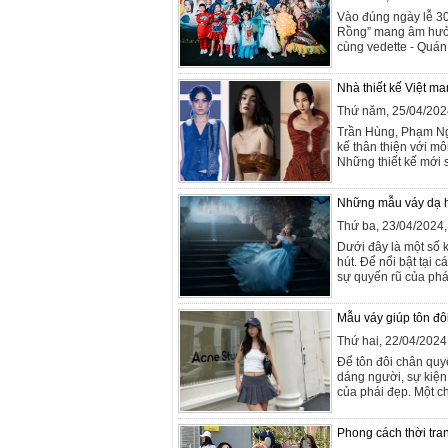
Vào đúng ngày lễ 30
Rồng” mang âm hưởng
cùng vedette - Quán
Nhà thiết kế Việt ma
Thứ năm, 25/04/202
Trần Hùng, Phạm Ng
kế thân thiện với mô
Những thiết kế mới s
Những mẫu váy dạ hội
Thứ ba, 23/04/2024
Dưới đây là một số 
hút. Để nổi bật tại c
sự quyến rũ của phái
Mẫu váy giúp tôn đô
Thứ hai, 22/04/202
Để tôn đôi chân quy
dáng người, sự kiện 
của phái đẹp. Một ch
Phong cách thời tra