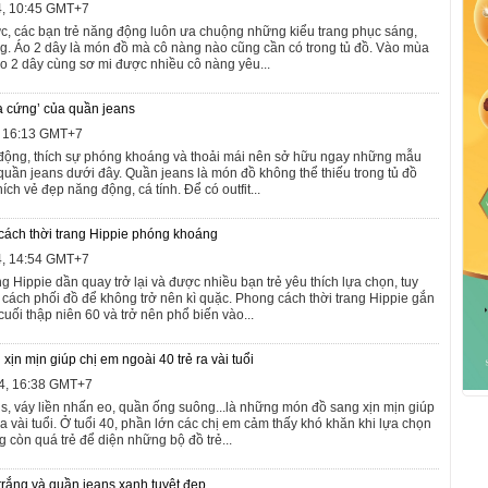
4, 10:45 GMT+7
 bức, các bạn trẻ năng động luôn ưa chuộng những kiểu trang phục sáng,
g. Áo 2 dây là món đồ mà cô nàng nào cũng cần có trong tủ đồ. Vào mùa
áo 2 dây cùng sơ mi được nhiều cô nàng yêu...
ạ cứng’ của quần jeans
, 16:13 GMT+7
động, thích sự phóng khoáng và thoải mái nên sở hữu ngay những mẫu
 quần jeans dưới đây. Quần jeans là món đồ không thể thiếu trong tủ đồ
ích vẻ đẹp năng động, cá tính. Để có outfit...
cách thời trang Hippie phóng khoáng
4, 14:54 GMT+7
g Hippie dần quay trở lại và được nhiều bạn trẻ yêu thích lựa chọn, tuy
 cách phối đồ để không trở nên kì quặc. Phong cách thời trang Hippie gắn
uối thập niên 60 và trở nên phổ biến vào...
n mịn giúp chị em ngoài 40 trẻ ra vài tuổi
4, 16:38 GMT+7
ns, váy liền nhấn eo, quần ống suông...là những món đồ sang xịn mịn giúp
ra vài tuổi. Ở tuổi 40, phần lớn các chị em cảm thấy khó khăn khi lựa chọn
 còn quá trẻ để diện những bộ đồ trẻ...
 trắng và quần jeans xanh tuyệt đẹp