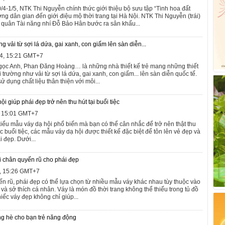
/4-1/5, NTK Thi Nguyễn chính thức giới thiệu bộ sưu tập “Tinh hoa đất
 dân gian đến giới điệu mộ thời trang tại Hà Nội. NTK Thi Nguyễn (trái)
 quân Tài năng nhí Đỗ Bảo Hân bước ra sân khấu...
ng vải từ sợi lá dứa, gai xanh, con giấm lên sàn diễn...
4, 15:21 GMT+7
ọc Anh, Phan Đăng Hoàng… là những nhà thiết kế trẻ mang những thiết
i trường như vải từ sợi lá dứa, gai xanh, con giấm... lên sàn diễn quốc tế.
ử dụng chất liệu thân thiện với môi...
 giúp phái đẹp trở nên thu hút tại buổi tiệc
, 15:01 GMT+7
kiểu mẫu váy dạ hội phổ biến mà bạn có thể cân nhắc để trở nên thật thu
ác buổi tiệc, các mẫu váy dạ hội được thiết kế đặc biệt để tôn lên vẻ đẹp và
 đẹp. Dưới...
i chân quyến rũ cho phái đẹp
4, 15:26 GMT+7
ến rũ, phái đẹp có thể lựa chọn từ nhiều mẫu váy khác nhau tùy thuộc vào
và sở thích cá nhân. Váy là món đồ thời trang không thể thiếu trong tủ đồ
iếc váy đẹp không chỉ giúp...
ng hè cho bạn trẻ năng động