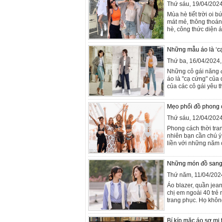
Thứ sáu, 19/04/202
Mùa hè tiết trời oi
mát mẻ, thông thoán
hè, công thức diện 
Những mẫu áo là ‘c
Thứ ba, 16/04/2024
Những cô gái năng 
áo là "cạ cứng" của
của các cô gái yêu th
Mẹo phối đồ phong 
Thứ sáu, 12/04/202
Phong cách thời tran
nhiên bạn cần chú ý
liền với những năm c
Những món đồ sang xị
Thứ năm, 11/04/202
Áo blazer, quần jea
chị em ngoài 40 trẻ 
trang phục. Họ không
Bí kíp mặc áo sơ mi