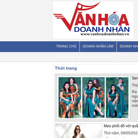
TRANG CHỦ
DOANH NHÂN LÀM
DOANH NH
SỨC KHỎE - SẢN PHẨM - DỊCH VỤ
Thời trang
Sen
Thứ
Ra 
ngư
năm
mới
Mẹo phối đồ với quầ
Thứ năm, 09/05/202