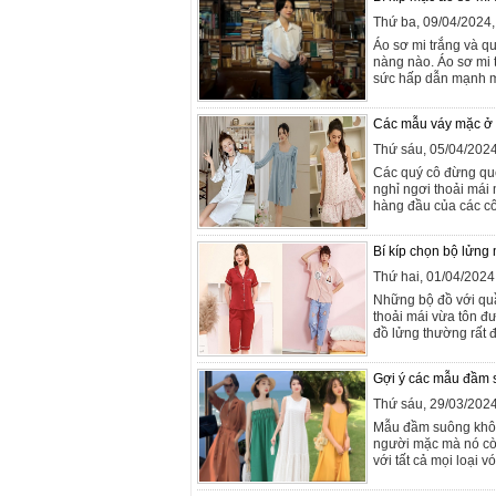
Thứ ba, 09/04/2024
Áo sơ mi trắng và qu
nàng nào. Áo sơ mi 
sức hấp dẫn mạnh mẽ
Các mẫu váy mặc ở n
Thứ sáu, 05/04/202
Các quý cô đừng qu
nghỉ ngơi thoải mái 
hàng đầu của các cô 
Bí kíp chọn bộ lửng
Thứ hai, 01/04/202
Những bộ đồ với quầ
thoải mái vừa tôn đ
đồ lửng thường rất 
Gợi ý các mẫu đầm 
Thứ sáu, 29/03/202
Mẫu đầm suông không
người mặc mà nó cò
với tất cả mọi loại v