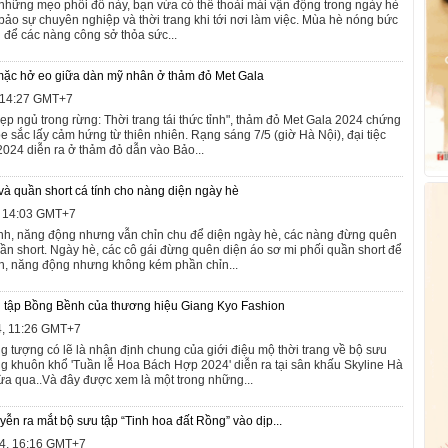
hững mẹo phối đồ này, bạn vừa có thể thoải mái vận động trong ngày hè
ảo sự chuyên nghiệp và thời trang khi tới nơi làm việc. Mùa hè nóng bức
g để các nàng công sở thỏa sức...
 mặc hở eo giữa dàn mỹ nhân ở thảm đỏ Met Gala
, 14:27 GMT+7
ẹp ngủ trong rừng: Thời trang tái thức tỉnh", thảm đỏ Met Gala 2024 chứng
 sắc lấy cảm hứng từ thiên nhiên. Rạng sáng 7/5 (giờ Hà Nội), đại tiệc
2024 diễn ra ở thảm đỏ dẫn vào Bảo...
và quần short cá tính cho nàng diện ngày hè
, 14:03 GMT+7
ính, năng động nhưng vẫn chỉn chu để diện ngày hè, các nàng đừng quên
uần short. Ngày hè, các cô gái đừng quên diện áo sơ mi phối quần short để
ính, năng động nhưng không kém phần chỉn...
u tập Bồng Bềnh của thương hiệu Giang Kyo Fashion
4, 11:26 GMT+7
 tượng có lẽ là nhận định chung của giới điệu mộ thời trang về bộ sưu
ng khuôn khổ 'Tuần lễ Hoa Bách Hợp 2024' diễn ra tại sân khấu Skyline Hà
ừa qua..Và đây được xem là một trong những...
yễn ra mắt bộ sưu tập “Tinh hoa đất Rồng” vào dịp...
4, 16:16 GMT+7