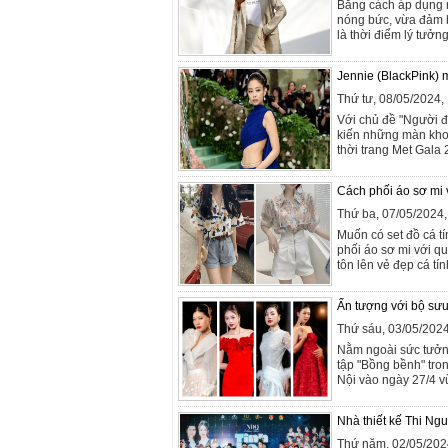
Bằng cách áp dụng n
nóng bức, vừa đảm b
là thời điểm lý tưởn
Jennie (BlackPink)
Thứ tư, 08/05/2024
Với chủ đề "Người đ
kiến những màn khoe
thời trang Met Gala 
Cách phối áo sơ mi 
Thứ ba, 07/05/2024
Muốn có set đồ cá t
phối áo sơ mi với q
tôn lên vẻ đẹp cá t
Ấn tượng với bộ sư
Thứ sáu, 03/05/202
Nằm ngoài sức tưởng
tập "Bồng bềnh" tro
Nội vào ngày 27/4 v
Nhà thiết kế Thi Ngu
Thứ năm, 02/05/202