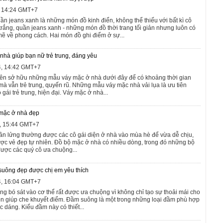
, 14:24 GMT+7
ần jeans xanh là những món đồ kinh điển, không thể thiếu với bất kì cô
trắng, quần jeans xanh - những món đồ thời trang tối giản nhưng luôn có
 về phong cách. Hai món đồ ghi điểm ở sự...
hà giúp bạn nữ trẻ trung, đáng yêu
4, 14:42 GMT+7
ên sở hữu những mẫu váy mặc ở nhà dưới đây để có khoảng thời gian
mà vẫn trẻ trung, quyến rũ. Những mẫu váy mặc nhà vải lụa là ưu tiên
gái trẻ trung, hiện đại. Váy mặc ở nhà...
 mặc ở nhà đẹp
4, 15:44 GMT+7
n lửng thường được các cô gái diện ở nhà vào mùa hè để vừa dễ chịu,
ược vẻ đẹp tự nhiên. Đồ bộ mặc ở nhà có nhiều dòng, trong đó những bộ
được các quý cô ưa chuộng...
suông đẹp được chị em yêu thích
4, 16:04 GMT+7
 bó sát vào cơ thể rất được ưa chuộng vì không chỉ tạo sự thoải mái cho
n giúp che khuyết điểm. Đầm suông là một trong những loại đầm phù hợp
óc dáng. Kiểu đầm này có thiết...