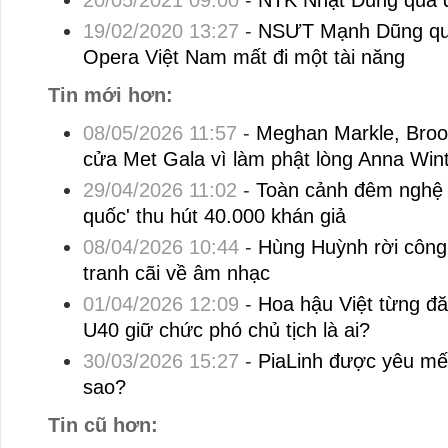
20/05/2021 09:00
-
NTK Nhật Dũng qua 
19/02/2020 13:27
-
NSƯT Mạnh Dũng qua
Opera Việt Nam mất đi một tài năng
Tin mới hơn:
08/05/2026 11:57
-
Meghan Markle, Broo
cửa Met Gala vì làm phật lòng Anna Win
29/04/2026 11:02
-
Toàn cảnh đêm nghệ 
quốc' thu hút 40.000 khán giả
08/04/2026 10:44
-
Hùng Huỳnh rời công 
tranh cãi về âm nhạc
01/04/2026 12:09
-
Hoa hậu Việt từng đă
U40 giữ chức phó chủ tịch là ai?
30/03/2026 15:27
-
PiaLinh được yêu mế
sao?
Tin cũ hơn: