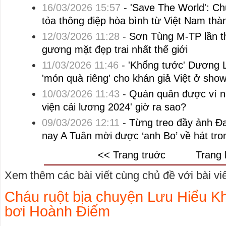
16/03/2026 15:57
-
'Save The World': Chu
tỏa thông điệp hòa bình từ Việt Nam thà
12/03/2026 11:28
-
Sơn Tùng M-TP lần th
gương mặt đẹp trai nhất thế giới
11/03/2026 11:46
-
'Khổng tước' Dương 
'món quà riêng' cho khán giả Việt ở show
10/03/2026 11:43
-
Quán quân được ví n
viện cải lương 2024' giờ ra sao?
09/03/2026 12:11
-
Từng treo đầy ảnh Đ
nay A Tuân mời được ‘anh Bo’ về hát tr
<< Trang truớc
Trang 
Xem thêm các bài viết cùng chủ đề với bài viết
Cháu ruột bịa chuyện Lưu Hiểu Kh
bơi Hoành Điếm