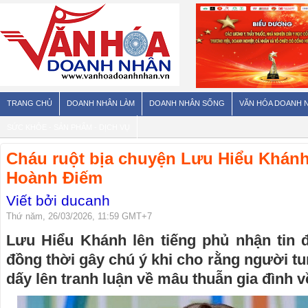
TRANG CHỦ
DOANH NHÂN LÀM
DOANH NHÂN SỐNG
VĂN HÓA DOANH 
SỨC KHỎE - SẢN PHẨM - DỊCH VỤ
Cháu ruột bịa chuyện Lưu Hiểu Khánh
Hoành Điếm
Viết bởi ducanh
Thứ năm, 26/03/2026, 11:59 GMT+7
Lưu Hiểu Khánh lên tiếng phủ nhận tin đ
đồng thời gây chú ý khi cho rằng người tun
dấy lên tranh luận về mâu thuẫn gia đình về