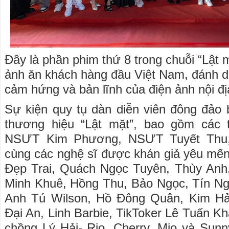
Đây là phần phim thứ 8 trong chuỗi “Lật 
ảnh ăn khách hàng đầu Việt Nam, đánh d
cảm hứng và bản lĩnh của điện ảnh nội đị
Sự kiện quy tụ dàn diễn viên đông đảo b
thương hiệu “Lật mặt”, bao gồm các 
NSƯT Kim Phương, NSƯT Tuyết Thu,
cùng các nghệ sĩ được khán giả yêu mến
Đẹp Trai, Quách Ngọc Tuyên, Thùy An
Minh Khuê, Hồng Thu, Bảo Ngọc, Tín Ng
Anh Tú Wilson, Hồ Đông Quân, Kim Hả
Đại An, Linh Barbie, TikToker Lê Tuấn K
chồng Lý Hải- Rio, Cherry, Mio và Sun