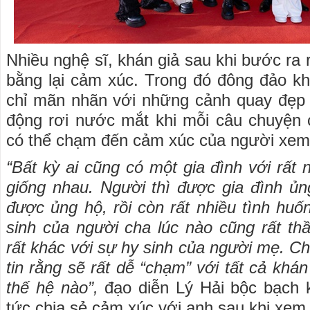
Nhiều nghệ sĩ, khán giả sau khi bước ra
bằng lại cảm xúc. Trong đó đông đảo kh
chỉ mãn nhãn với những cảnh quay đẹp 
động rơi nước mắt khi mỗi câu chuyện 
có thể chạm đến cảm xúc của người xem
“Bất kỳ ai cũng có một gia đình với rất
giống nhau. Người thì được gia đình ủn
được ủng hộ, rồi còn rất nhiều tình hu
sinh của người cha lúc nào cũng rất th
rất khác với sự hy sinh của người mẹ. Ch
tin rằng sẽ rất dễ “chạm” với tất cả khá
thế hệ nào”,
đạo diễn Lý Hải bộc bạch k
tức chia sẻ cảm xúc với anh sau khi xem