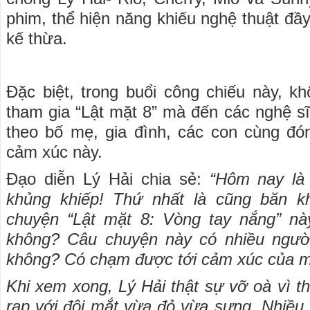
phim, thể hiện năng khiếu nghệ thuật đầ
kế thừa.
Đặc biệt, trong buổi công chiếu này, kh
tham gia “Lật mặt 8” mà đến các nghệ s
theo bố mẹ, gia đình, các con cùng đ
cảm xúc này.
Đạo diễn Lý Hải chia sẻ:
“Hôm nay là 
khủng khiếp! Thứ nhất là cũng băn k
chuyện “Lật mặt 8: Vòng tay nắng” nà
không? Câu chuyện này có nhiều ngườ
không? Có chạm được tới cảm xúc của m
Khi xem xong, Lý Hải thật sự vỡ oà vì t
rạp với đôi mắt vừa đỏ vừa sưng. Nhiều 