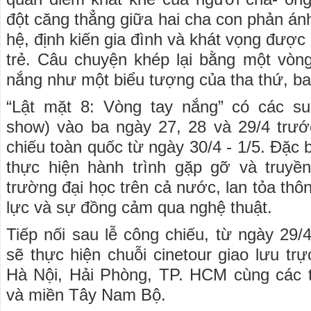
đột căng thẳng giữa hai cha con phản án
hệ, định kiến gia đình và khát vọng được 
trẻ. Câu chuyện khép lại bằng một vòn
nắng như một biểu tượng của tha thứ, b
“Lật mặt 8: Vòng tay nắng” có các s
show) vào ba ngày 27, 28 và 29/4 trướ
chiếu toàn quốc từ ngày 30/4 - 1/5. Đặc b
thực hiện hành trình gặp gỡ và truyề
trường đại học trên cả nước, lan tỏa th
lực và sự đồng cảm qua nghệ thuật.
Tiếp nối sau lễ công chiếu, từ ngày 29/
sẽ thực hiện chuỗi cinetour giao lưu trực
Hà Nội, Hải Phòng, TP. HCM cùng các t
và miền Tây Nam Bộ.