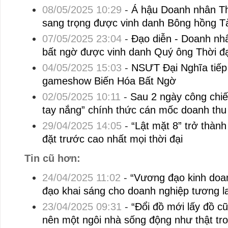
08/05/2025 10:29
-
Á hậu Doanh nhân Th
sang trọng được vinh danh Bông hồng T
07/05/2025 23:04
-
Đạo diễn - Doanh n
bất ngờ được vinh danh Quý ông Thời đạ
04/05/2025 15:03
-
NSƯT Đại Nghĩa tiếp 
gameshow Biến Hóa Bất Ngờ
02/05/2025 10:11
-
Sau 2 ngày công chiế
tay nắng” chính thức cán mốc doanh thu
29/04/2025 14:05
-
“Lật mặt 8” trở thành
đặt trước cao nhất mọi thời đại
Tin cũ hơn:
24/04/2025 11:02
-
“Vương đạo kinh doan
đạo khai sáng cho doanh nghiệp tương la
23/04/2025 09:31
-
“Đổi đồ mới lấy đồ c
nên một ngôi nhà sống động như thật tr