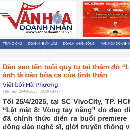
TRANG CHỦ
DOANH NHÂN LÀM
DOANH NHÂN SỐNG
VĂN HÓA DOANH 
SỨC KHỎE - SẢN PHẨM - DỊCH VỤ
Dàn sao tên tuổi quy tụ tại thảm đỏ “L
ảnh là bản hòa ca của tình thân
Viết bởi Hà Phương
Thứ bảy, 26/04/2025, 08:59 GMT+7
Tối 25/4/2025, tại SC VivoCity, TP. H
“Lật mặt 8: Vòng tay nắng” do đạo d
đã chính thức diễn ra buổi premiere
đông đảo nghệ sĩ, giới truyền thông 