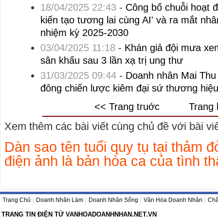
18/04/2025 22:43
-
Công bố chuỗi hoạt đ
kiến tạo tương lai cùng AI' và ra mắt nh
nhiệm kỳ 2025-2030
03/04/2025 11:18
-
Khán giả đội mưa xem
sân khấu sau 3 lần xạ trị ung thư
31/03/2025 09:44
-
Doanh nhân Mai Thu 
đông chiến lược kiêm đại sứ thương hi
<< Trang truớc
Trang 
Xem thêm các bài viết cùng chủ đề với bài viết
Dàn sao tên tuổi quy tụ tại thảm đỏ
điện ảnh là bản hòa ca của tình t
Trang Chủ
Doanh Nhân Làm
Doanh Nhân Sống
Văn Hóa Doanh Nhân
Châ
TRANG TIN ĐIỆN TỬ VANHOADOANHNHAN.NET.VN