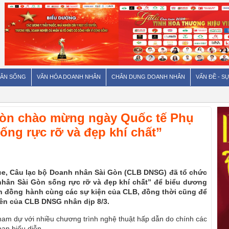
ÂN SỐNG
VĂN HÓA DOANH NHÂN
CHÂN DUNG DOANH NHÂN
VẤN ĐỀ - SỰ
òn chào mừng ngày Quốc tế Phụ
ống rực rỡ và đẹp khí chất”
ace, Câu lạc bộ Doanh nhân Sài Gòn (CLB DNSG) đã tổ chức
hân Sài Gòn sống rực rỡ và đẹp khí chất” để biểu dương
n đồng hành cùng các sự kiện của CLB, đồng thời cũng để
ên của CLB DNSG nhân dịp 8/3.
ham dự với nhiều chương trình nghệ thuật hấp dẫn do chính các
n biểu diễn.