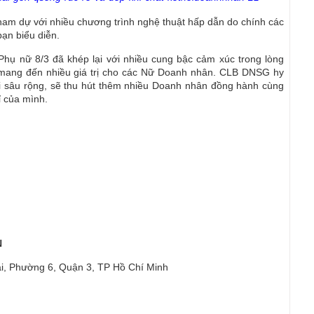
ham dự với nhiều chương trình nghệ thuật hấp dẫn do chính các
n biểu diễn.
ụ nữ 8/3 đã khép lại với nhiều cung bậc cảm xúc trong lòng
mang đến nhiều giá trị cho các Nữ Doanh nhân. CLB DNSG hy
ối sâu rộng, sẽ thu hút thêm nhiều Doanh nhân đồng hành cùng
ỉ của mình.
N
ai, Phường 6, Quận 3, TP Hồ Chí Minh