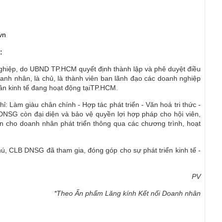
vn
:
ghiệp, do UBND TP.HCM quyết định thành lập và phê duyệt điều
doanh nhân, là chủ, là thành viên ban lãnh đạo các doanh nghiệp
ần kinh tế đang hoạt động tạiTP.HCM.
hỉ: Làm giàu chân chính - Hợp tác phát triển - Văn hoá tri thức -
DNSG còn đại diện và bảo vệ quyền lợi hợp pháp cho hội viên,
iện cho doanh nhân phát triển thông qua các chương trình, hoạt
ú, CLB DNSG đã tham gia, đóng góp cho sự phát triển kinh tế -
PV
*Theo Ấn phẩm Lăng kính Kết nối Doanh nhân