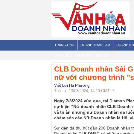
TRANG CHỦ
DOANH NHÂN LÀM
DOANH NH
SỨC KHỎE - SẢN PHẨM - DỊCH VỤ
CLB Doanh nhân Sài G
nữ với chương trình "s
Viết bởi Hà Phương
Thứ tư, 13/03/2024, 14:19 GMT+7
Ngày 7/3/2024 vừa qua, tại Diamon Pl
sự kiện “Nữ doanh nhân CLB Doanh n
và tri ân những nữ Doanh nhân đã luô
chăm sóc các Nữ Doanh nhân là Hội vi
Sự kiện đã thu hút gần 200 Doanh nhân t
Doanh nhân CLB DNSG và những người bạ