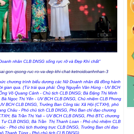
 Doanh nhân CLB DNSG sống rực rỡ và Đẹp Khí chất”
ức chương trình biểu dương các Nữ Doanh nhân đã đồng hành
ời gian qua.
(Từ trái qua phải: Ông Nguyễn Văn Hùng - UV BCH
Ông Võ Quang Cảnh - Chủ tịch CLB DNSG; Bà Đặng Thị Minh
 Bà Ngọc Thị Yến - UV BCH CLB DNSG, Chủ nhiệm CLB Phong
 UV BCH CLB DNSG, Trưởng Ban Công tác Xã Hội (CTXH), phó
ang Châu - Phó chủ tịch CLB DNSG, Phó Ban chỉ đạo chương
 CTXH; Bà Trần Thị Yali – UV BCH CLB DNSG, Phó BTC chương
ầu Tư CLB DNSG; Bà Trần Thị Thanh Loan - Phó chủ nhiệm CLB
 - Phó chủ tịch thường trực CLB DNSG, Trưởng Ban chỉ đạo
gô Thanh Tùng - Phó chủ tịch CLB DNSG).