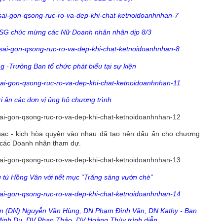
G chúc mừng các Nữ Doanh nhân nhân dịp 8/3
-Trưởng Ban tổ chức phát biểu tại sự kiện
ri ân các đơn vị ủng hộ chương trình
hạc - kịch hòa quyện vào nhau đã tạo nên dấu ấn cho chương
ho các Doanh nhân tham dự.
tú Hồng Vân với tiết mục “Trăng sáng vườn chè”
ân (DN) Nguyễn Văn Hùng, DN Phạm Đình Văn, DN Kathy - Ban
Minh Du, DV Phan Thảo, DV Hoàng Thùy trình diễn