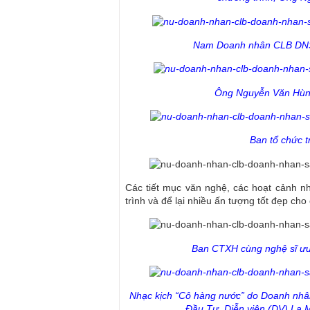
Nam Doanh nhân CLB DNS
Ông Nguyễn Văn Hùng 
Ban tổ chức t
Các tiết mục văn nghệ, các hoạt cảnh n
trình và để lại nhiều ấn tượng tốt đẹp c
Ban CTXH cùng nghệ sĩ ưu 
Nhạc kịch “Cô hàng nước” do Doanh nh
Đầu Tư, Diễn viên (DV) La 