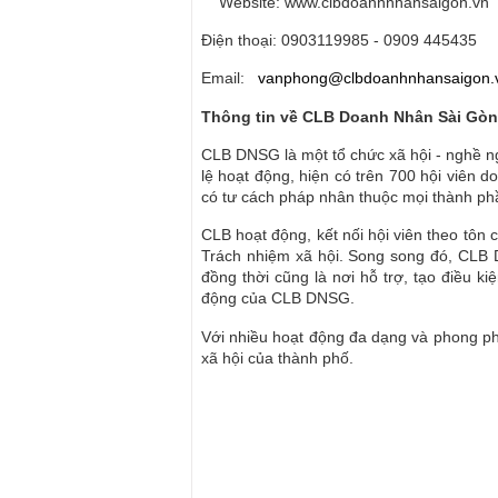
Website: www.clbdoanhnhansaigon.vn
Điện thoại: 0903119985 - 0909 445435
Email:
vanphong@clbdoanhnhansaigon.
Thông tin về CLB Doanh Nhân Sài Gòn
CLB DNSG là một tổ chức xã hội - nghề n
lệ hoạt động, hiện có trên 700 hội viên 
có tư cách pháp nhân thuộc mọi thành ph
CLB hoạt động, kết nối hội viên theo tôn c
Trách nhiệm xã hội. Song song đó, CLB 
đồng thời cũng là nơi hỗ trợ, tạo điều k
động của CLB DNSG.
Với nhiều hoạt động đa dạng và phong ph
xã hội của thành phố.