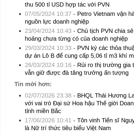
thu 500 tỉ USD hợp tác với PVN
07/05/2024 10:37
-
Petro Vietnam vận hà
nguồn lực doanh nghiệp
23/04/2024 10:43
-
Chủ tịch PVN chia s
hoảng chưa từng có của doanh nghiệp
29/03/2024 10:33
-
PVN ký các thỏa thu
dự án Lô B để cung cấp 5,06 tỉ m3 khí 
26/03/2024 10:16
-
Rủi ro thị trường gia
vẫn giữ được đà tăng trưởng ấn tượng
Tin mới hơn:
02/07/2026 23:38
-
BHQL Thái Hương Lan
với vai trò Đại sứ Hoa hậu Thế giới Doa
tỉnh miền Bắc
17/06/2026 10:41
-
Tôn vinh Tiến sĩ Ng
là Nữ trí thức tiêu biểu Việt Nam