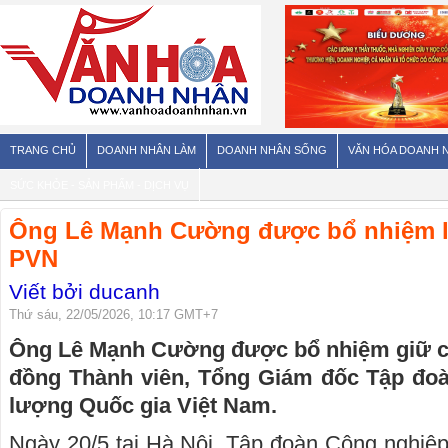
TRANG CHỦ
DOANH NHÂN LÀM
DOANH NHÂN SỐNG
VĂN HÓA DOANH 
SỨC KHỎE - SẢN PHẨM - DỊCH VỤ
Ông Lê Mạnh Cường được bổ nhiệm 
PVN
Viết bởi ducanh
Thứ sáu, 22/05/2026, 10:17 GMT+7
Ông Lê Mạnh Cường được bổ nhiệm giữ c
đồng Thành viên, Tổng Giám đốc Tập đo
lượng Quốc gia Việt Nam.
Ngày 20/5 tại Hà Nội, Tập đoàn Công nghiệ