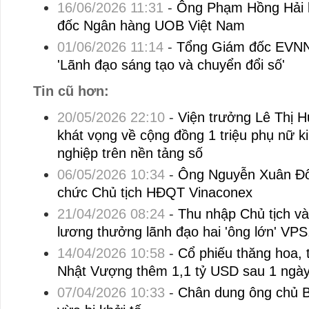
16/06/2026 11:31
-
Ông Phạm Hồng Hải 
đốc Ngân hàng UOB Việt Nam
01/06/2026 11:14
-
Tổng Giám đốc EVNN
'Lãnh đạo sáng tạo và chuyển đổi số'
Tin cũ hơn:
20/05/2026 22:10
-
Viện trưởng Lê Thị 
khát vọng về cộng đồng 1 triệu phụ nữ k
nghiệp trên nền tảng số
06/05/2026 10:34
-
Ông Nguyễn Xuân Đô
chức Chủ tịch HĐQT Vinaconex
21/04/2026 08:24
-
Thu nhập Chủ tịch 
lương thưởng lãnh đạo hai 'ông lớn' VPS
14/04/2026 10:58
-
Cổ phiếu thăng hoa, 
Nhật Vượng thêm 1,1 tỷ USD sau 1 ngà
07/04/2026 10:33
-
Chân dung ông chủ 