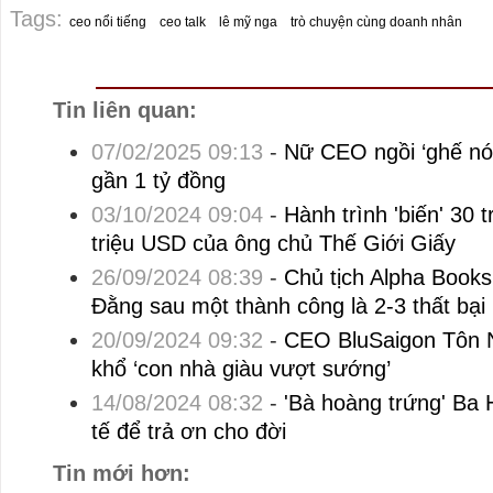
Tags:
ceo nổi tiếng
ceo talk
lê mỹ nga
trò chuyện cùng doanh nhân
Tin liên quan:
07/02/2025 09:13
-
Nữ CEO ngồi ‘ghế nó
gần 1 tỷ đồng
03/10/2024 09:04
-
Hành trình 'biến' 30 
triệu USD của ông chủ Thế Giới Giấy
26/09/2024 08:39
-
Chủ tịch Alpha Book
Đằng sau một thành công là 2-3 thất bại
20/09/2024 09:32
-
CEO BluSaigon Tôn 
khổ ‘con nhà giàu vượt sướng’
14/08/2024 08:32
-
'Bà hoàng trứng' Ba 
tế để trả ơn cho đời
Tin mới hơn: