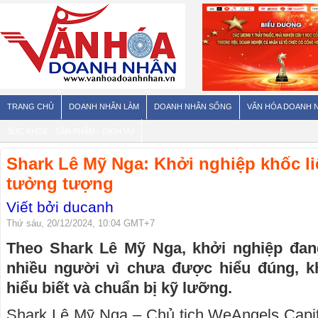
TRANG CHỦ
DOANH NHÂN LÀM
DOANH NHÂN SỐNG
VĂN HÓA DOANH 
SỨC KHỎE - SẢN PHẨM - DỊCH VỤ
Shark Lê Mỹ Nga: Khởi nghiệp khốc li
tưởng tượng
Viết bởi ducanh
Thứ sáu, 20/12/2024, 10:04 GMT+7
Theo Shark Lê Mỹ Nga, khởi nghiệp đang
nhiều người vì chưa được hiểu đúng, k
hiểu biết và chuẩn bị kỹ lưỡng.
Shark Lê Mỹ Nga – Chủ tịch WeAngels Capit