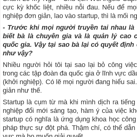
cực kỳ khốc liệt, nhiều nỗi đau. Nếu để m
nghiệp đơn giản, lao vào startup, thì là mối n
- Trước khi mọi người truyền tai nhau là
biết bà là chuyên gia và là quản lý cao
quốc gia. Vậy tại sao bà lại có quyết địn
như vậy?
Nhiều người hỏi tôi tại sao lại bỏ công việc 
trong các tập đoàn đa quốc gia ở lĩnh vực dầu
(khởi nghiệp). Có lẽ mọi người đang hiểu sa
giản như thế.
Startup là cụm từ mà khi mình dịch ra tiếng 
nghiệp đổi mới sáng tạo, hàm ý của việc kh
startup có nghĩa là ứng dụng khoa học công 
pháp thực sự đột phá. Thậm chí, có thể dẫn d
vực mà họ muốn giải quyết.