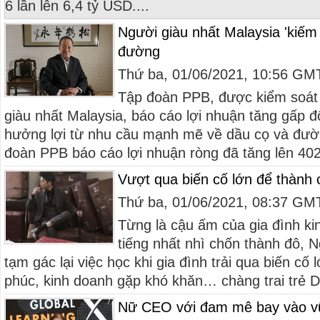
6 lần lên 6,4 tỷ USD....
Người giàu nhất Malaysia 'kiếm
đường
Thứ ba, 01/06/2021, 10:56 GM
Tập đoàn PPB, được kiểm soát 
giàu nhất Malaysia, báo cáo lợi nhuận tăng gấp đô
hưởng lợi từ nhu cầu mạnh mẽ về dầu cọ và đườ
đoàn PPB báo cáo lợi nhuận ròng đã tăng lên 402
Vượt qua biến cố lớn để thành c
Thứ ba, 01/06/2021, 08:37 GM
Từng là cậu ấm của gia đình kin
tiếng nhất nhì chốn thành đô, 
tạm gác lại việc học khi gia đình trải qua biến cố
phúc, kinh doanh gặp khó khăn… chàng trai trẻ D
Nữ CEO với đam mê bay vào vũ