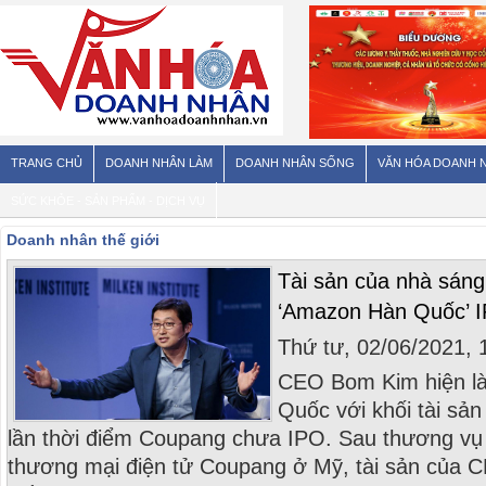
TRANG CHỦ
DOANH NHÂN LÀM
DOANH NHÂN SỐNG
VĂN HÓA DOANH 
SỨC KHỎE - SẢN PHẨM - DỊCH VỤ
Doanh nhân thế giới
Tài sản của nhà sáng 
‘Amazon Hàn Quốc’ 
Thứ tư, 02/06/2021,
CEO Bom Kim hiện là
Quốc với khối tài sả
lần thời điểm Coupang chưa IPO. Sau thương vụ
thương mại điện tử Coupang ở Mỹ, tài sản của