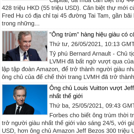
Capital, đã mua căn biệt thự 4
428 triệu HKD (55 triệu USD). Căn biệt thự mới c
Fred Hu có địa chỉ tại 45 đường Tai Tam, gần bãi 
trong những...
"Ông trùm" hàng hiệu giàu có 
Thứ tư, 26/05/2021, 10:13 GM
Tỷ phú Bernard Arnault - Chủ tị
LVMH đã bất ngờ vượt qua của 
lập tập đoàn Amazon, để trở thành người giàu nhấ
ông chủ của đế chế thời trang LVMH đã trở thành 
Ông chủ Louis Vuitton vượt Jef
nhất thế giới
Thứ ba, 25/05/2021, 09:43 GM
Forbes cho biết ông trùm thời 
trở người giàu nhất thế giới vào sáng 24/5, với giá
USD, hơn ông chủ Amazon Jeff Bezos 300 triệu 