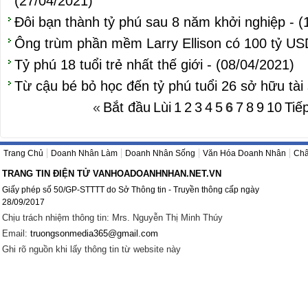
(27/04/2021)
Đôi bạn thành tỷ phú sau 8 năm khởi nghiệp - (
Ông trùm phần mềm Larry Ellison có 100 tỷ USD
Tỷ phú 18 tuổi trẻ nhất thế giới - (08/04/2021)
Từ cậu bé bỏ học đến tỷ phú tuổi 26 sở hữu tài
«
Bắt đầu
Lùi
1
2
3
4
5
6
7
8
9
10
Tiế
Trang Chủ
Doanh Nhân Làm
Doanh Nhân Sống
Văn Hóa Doanh Nhân
Châ
TRANG TIN ĐIỆN TỬ VANHOADOANHNHAN.NET.VN
Giấy phép số 50/GP-STTTT do Sở Thông tin - Truyền thông cấp ngày
28/09/2017
Chịu trách nhiệm thông tin: Mrs. Nguyễn Thị Minh Thúy
Email:
truongsonmedia365@gmail.com
Ghi rõ nguồn khi lấy thông tin từ website này