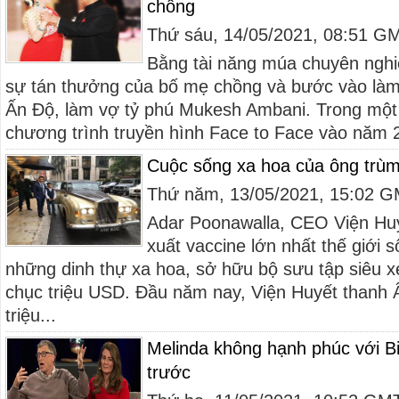
chồng
Thứ sáu, 14/05/2021, 08:51 G
Bằng tài năng múa chuyên nghi
sự tán thưởng của bố mẹ chồng và bước vào làm 
Ấn Độ, làm vợ tỷ phú Mukesh Ambani. Trong một
chương trình truyền hình Face to Face vào năm 2
Cuộc sống xa hoa của ông trùm
Thứ năm, 13/05/2021, 15:02 
Adar Poonawalla, CEO Viện Huy
xuất vaccine lớn nhất thế giới 
những dinh thự xa hoa, sở hữu bộ sưu tập siêu x
chục triệu USD. Đầu năm nay, Viện Huyết thanh Ấ
triệu...
Melinda không hạnh phúc với Bi
trước