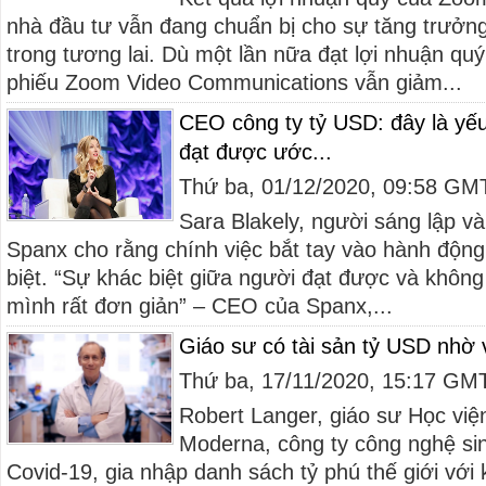
nhà đầu tư vẫn đang chuẩn bị cho sự tăng trưởng
trong tương lai. Dù một lần nữa đạt lợi nhuận quý
phiếu Zoom Video Communications vẫn giảm...
CEO công ty tỷ USD: đây là yếu
đạt được ước...
Thứ ba, 01/12/2020, 09:58 GM
Sara Blakely, người sáng lập v
Spanx cho rằng chính việc bắt tay vào hành động
biệt. “Sự khác biệt giữa người đạt được và khô
mình rất đơn giản” – CEO của Spanx,...
Giáo sư có tài sản tỷ USD nhờ 
Thứ ba, 17/11/2020, 15:17 GM
Robert Langer, giáo sư Học việ
Moderna, công ty công nghệ si
Covid-19, gia nhập danh sách tỷ phú thế giới với 