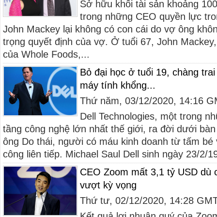
Sở hữu khối tài sản khoảng 100
trong những CEO quyền lực tro
John Mackey lại không có con cái do vợ ông khô
trọng quyết định của vợ. Ở tuổi 67, John Mackey
của Whole Foods,...
Bỏ đại học ở tuổi 19, chàng tra
máy tính khổng...
Thứ năm, 03/12/2020, 14:16 
Dell Technologies, một trong n
tầng công nghệ lớn nhất thế giới, ra đời dưới bà
ông Do thái, người có máu kinh doanh từ tấm bé 
công liên tiếp. Michael Saul Dell sinh ngày 23/2/1
CEO Zoom mất 3,1 tỷ USD dù cô
vượt kỳ vọng
Thứ tư, 02/12/2020, 14:28 GM
Kết quả lợi nhuận quý của Zoo