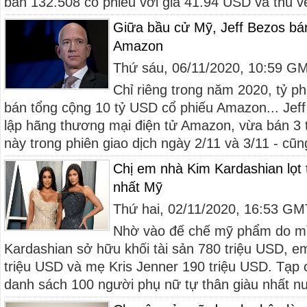
bán 132.508 cổ phiếu với giá 41.94 USD và thu v
Giữa bầu cử Mỹ, Jeff Bezos bá
Amazon
Thứ sáu, 06/11/2020, 10:59 G
Chỉ riêng trong năm 2020, tỷ ph
bán tổng cộng 10 tỷ USD cổ phiếu Amazon... Jef
lập hãng thương mại điện tử Amazon, vừa bán 3 
này trong phiên giao dịch ngày 2/11 và 3/11 - cũng
Chị em nhà Kim Kardashian lọt 
nhất Mỹ
Thứ hai, 02/11/2020, 16:53 G
Nhờ vào đế chế mỹ phẩm do mì
Kardashian sở hữu khối tài sản 780 triệu USD, em
triệu USD và mẹ Kris Jenner 190 triệu USD. Tạp
danh sách 100 người phụ nữ tự thân giàu nhất n