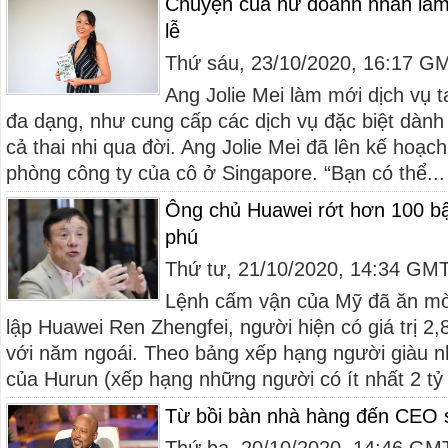
Chuyện của nữ doanh nhân làm 
lễ
Thứ sáu, 23/10/2020, 16:17 G
Ang Jolie Mei làm mới dịch vụ 
đa dạng, như cung cấp các dịch vụ đặc biệt dành 
cả thai nhi qua đời. Ang Jolie Mei đã lên kế hoạch
phòng công ty của cô ở Singapore. “Bạn có thể...
Ông chủ Huawei rớt hơn 100 bậ
phú
Thứ tư, 21/10/2020, 14:34 GM
Lệnh cấm vận của Mỹ đã ăn mò
lập Huawei Ren Zhengfei, người hiện có giá trị 2
với năm ngoái. Theo bảng xếp hạng người giàu n
của Hurun (xếp hạng những người có ít nhất 2 tỷ 
Từ bồi bàn nhà hàng đến CEO 