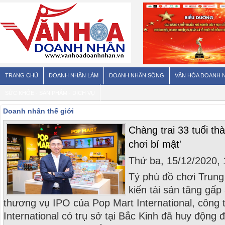
TRANG CHỦ
DOANH NHÂN LÀM
DOANH NHÂN SỐNG
VĂN HÓA DOANH 
SỨC KHỎE - SẢN PHẨM - DỊCH VỤ
Doanh nhân thế giới
Chàng trai 33 tuổi th
chơi bí mật'
Thứ ba, 15/12/2020,
Tỷ phú đồ chơi Trun
kiến tài sản tăng gấp
thương vụ IPO của Pop Mart International, công 
International có trụ sở tại Bắc Kinh đã huy động