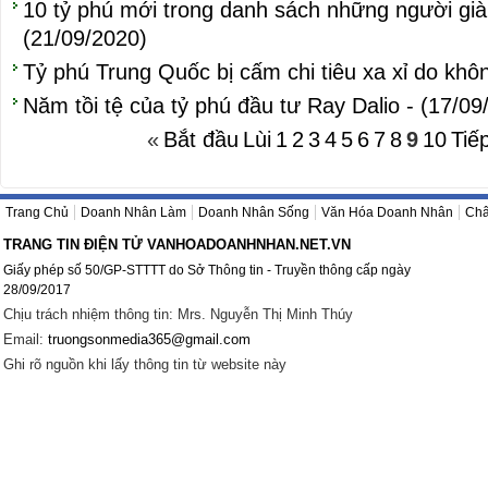
10 tỷ phú mới trong danh sách những người gi
(21/09/2020)
Tỷ phú Trung Quốc bị cấm chi tiêu xa xỉ do khôn
Năm tồi tệ của tỷ phú đầu tư Ray Dalio - (17/09
«
Bắt đầu
Lùi
1
2
3
4
5
6
7
8
9
10
Tiế
Trang Chủ
Doanh Nhân Làm
Doanh Nhân Sống
Văn Hóa Doanh Nhân
Châ
TRANG TIN ĐIỆN TỬ VANHOADOANHNHAN.NET.VN
Giấy phép số 50/GP-STTTT do Sở Thông tin - Truyền thông cấp ngày
28/09/2017
Chịu trách nhiệm thông tin: Mrs. Nguyễn Thị Minh Thúy
Email:
truongsonmedia365@gmail.com
Ghi rõ nguồn khi lấy thông tin từ website này