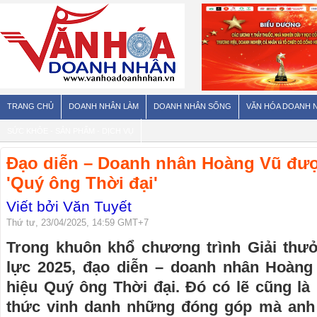
TRANG CHỦ
DOANH NHÂN LÀM
DOANH NHÂN SỐNG
VĂN HÓA DOANH 
SỨC KHỎE - SẢN PHẨM - DỊCH VỤ
Đạo diễn – Doanh nhân Hoàng Vũ đượ
'Quý ông Thời đại'
Viết bởi Văn Tuyết
Thứ tư, 23/04/2025, 14:59 GMT+7
Trong khuôn khổ chương trình Giải th
lực 2025, đạo diễn – doanh nhân Hoàn
hiệu Quý ông Thời đại. Đó có lẽ cũng là
thức vinh danh những đóng góp mà anh 