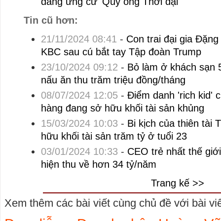
đáng ứng cử 'Quý ông Thời đại'
Tin cũ hơn:
21/11/2024 08:41
-
Con trai đại gia Đặn
KBC sau cú bắt tay Tập đoàn Trump
23/10/2024 09:12
-
Bỏ làm ở khách sạn 
nấu ăn thu trăm triệu đồng/tháng
08/07/2024 12:05
-
Điểm danh 'rich kid'
hàng đang sở hữu khối tài sản khủng
15/03/2024 10:03
-
Bi kịch của thiên tài
hữu khối tài sản trăm tỷ ở tuổi 23
03/01/2024 10:33
-
CEO trẻ nhất thế giới
hiện thu về hơn 34 tỷ/năm
Trang kế >>
Xem thêm các bài viết cùng chủ đề với bài viết