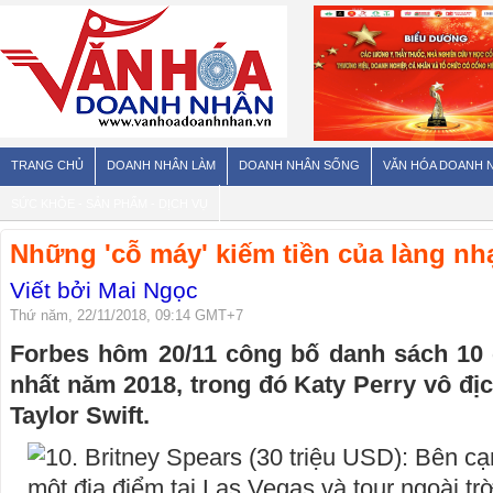
TRANG CHỦ
DOANH NHÂN LÀM
DOANH NHÂN SỐNG
VĂN HÓA DOANH 
SỨC KHỎE - SẢN PHẨM - DỊCH VỤ
Những 'cỗ máy' kiếm tiền của làng n
Viết bởi Mai Ngọc
Thứ năm, 22/11/2018, 09:14 GMT+7
Forbes hôm 20/11 công bố danh sách 10 
nhất năm 2018, trong đó Katy Perry vô địch
Taylor Swift.