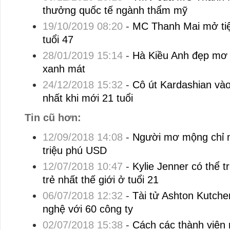
thưởng quốc tế ngành thẩm mỹ
19/10/2019 08:20
-
MC Thanh Mai mở ti
tuổi 47
28/01/2019 15:14
-
Hà Kiều Anh đẹp mơ
xanh mát
24/12/2018 15:32
-
Cô út Kardashian vào
nhất khi mới 21 tuổi
Tin cũ hơn:
12/09/2018 14:08
-
Người mơ mộng chỉ 
triệu phú USD
12/07/2018 10:47
-
Kylie Jenner có thể t
trẻ nhất thế giới ở tuổi 21
06/07/2018 12:32
-
Tài tử Ashton Kutche
nghệ với 60 công ty
02/07/2018 15:38
-
Cách các thành viên 