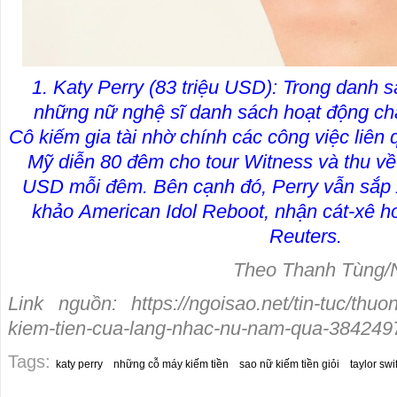
1. Katy Perry (83 triệu USD): Trong danh s
những nữ nghệ sĩ danh sách hoạt động ch
Cô kiếm gia tài nhờ chính các công việc liên
Mỹ diễn 80 đêm cho tour Witness và thu về t
USD mỗi đêm. Bên cạnh đó, Perry vẫn sắp 
khảo American Idol Reboot, nhận cát-xê h
Reuters.
Theo Thanh Tùng/N
Link nguồn: https://ngoisao.net/tin-tuc/thu
kiem-tien-cua-lang-nhac-nu-nam-qua-384249
Tags:
katy perry
những cỗ máy kiếm tiền
sao nữ kiếm tiền giỏi
taylor swif