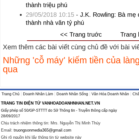
thành triệu phú
29/05/2018 10:15
-
J.K. Rowling: Bà mẹ 
thành nhà văn tỷ phú
<< Trang truớc
Trang 
Xem thêm các bài viết cùng chủ đề với bài viết
Những 'cỗ máy' kiếm tiền của là
qua
Trang Chủ
Doanh Nhân Làm
Doanh Nhân Sống
Văn Hóa Doanh Nhân
Châ
TRANG TIN ĐIỆN TỬ VANHOADOANHNHAN.NET.VN
Giấy phép số 50/GP-STTTT do Sở Thông tin - Truyền thông cấp ngày
28/09/2017
Chịu trách nhiệm thông tin: Mrs. Nguyễn Thị Minh Thúy
Email:
truongsonmedia365@gmail.com
Ghi rõ nguồn khi lấy thông tin từ website này