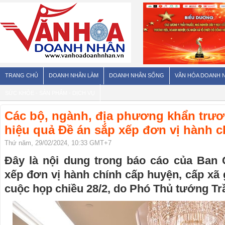
TRANG CHỦ
DOANH NHÂN LÀM
DOANH NHÂN SỐNG
VĂN HÓA DOANH 
SỨC KHỎE - SẢN PHẨM - DỊCH VỤ
Các bộ, ngành, địa phương khẩn trươ
hiệu quả Đề án sắp xếp đơn vị hành c
Thứ năm, 29/02/2024, 10:33 GMT+7
Đây là nội dung trong báo cáo của Ban 
xếp đơn vị hành chính cấp huyện, cấp xã g
cuộc họp chiều 28/2, do Phó Thủ tướng Tr