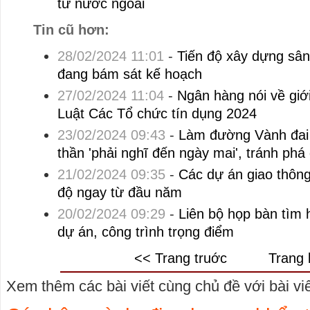
tư nước ngoài
Tin cũ hơn:
28/02/2024 11:01
-
Tiến độ xây dựng sâ
đang bám sát kế hoạch
27/02/2024 11:04
-
Ngân hàng nói về giới
Luật Các Tổ chức tín dụng 2024
23/02/2024 09:43
-
Làm đường Vành đai
thần 'phải nghĩ đến ngày mai', tránh phá
21/02/2024 09:35
-
Các dự án giao thông
độ ngay từ đầu năm
20/02/2024 09:29
-
Liên bộ họp bàn tìm
dự án, công trình trọng điểm
<< Trang truớc
Trang 
Xem thêm các bài viết cùng chủ đề với bài viết