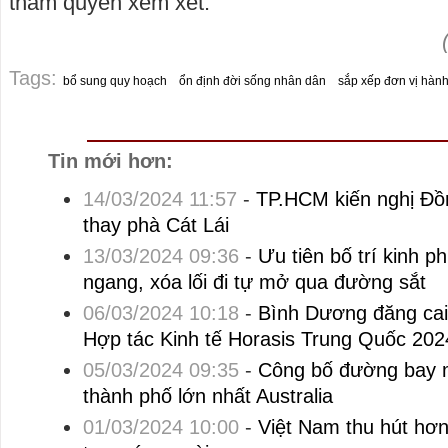
thẩm quyền xem xét.
Tags:
bổ sung quy hoạch
ổn định đời sống nhân dân
sắp xếp đơn vị hành
Tin mới hơn:
14/03/2024 11:57
-
TP.HCM kiến nghị Đồ
thay phà Cát Lái
13/03/2024 09:36
-
Ưu tiên bố trí kinh 
ngang, xóa lối đi tự mở qua đường sắt
06/03/2024 10:18
-
Bình Dương đăng cai
Hợp tác Kinh tế Horasis Trung Quốc 202
05/03/2024 09:35
-
Công bố đường bay m
thành phố lớn nhất Australia
01/03/2024 10:00
-
Việt Nam thu hút hơn