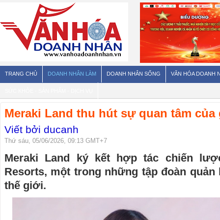
TRANG CHỦ
DOANH NHÂN LÀM
DOANH NHÂN SỐNG
VĂN HÓA DOANH 
SỨC KHỎE - SẢN PHẨM - DỊCH VỤ
Meraki Land thu hút sự quan tâm của 
Viết bởi ducanh
Thứ sáu, 05/06/2026, 09:13 GMT+7
Meraki Land ký kết hợp tác chiến lư
Resorts, một trong những tập đoàn quản 
thế giới.