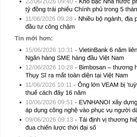
22/06/2026 09:40
-
Kho bạc Nhà nước p
tỷ đồng trái phiếu Chính phủ trong 5 thá
11/06/2026 09:28
-
Nhiều bộ ngành, địa 
đầu tư công chậm
Tin mới hơn:
15/06/2026 10:31
-
VietinBank 6 năm liên
Ngân hàng SME hàng đầu Việt Nam
12/06/2026 10:28
-
Bimbosan – thương h
Thụy Sĩ ra mắt toàn diện tại Việt Nam
11/06/2026 10:11
-
Ông lớn VEAM bị 'tuýt
thuế cách đây 16 năm
10/06/2026 09:51
-
EVNHANOI xây dựng l
áp dụng công nghệ vào phục vụ người d
09/06/2026 09:13
-
Tái định vị thương h
đua chiến lược thời đại số