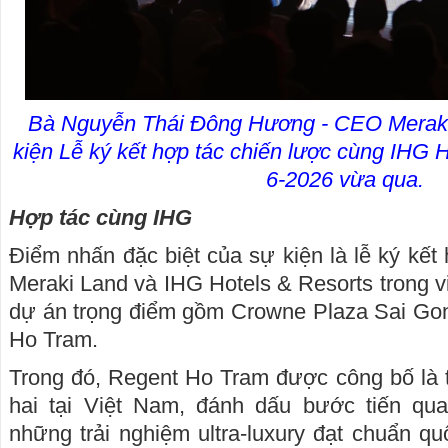
Bà Nguyễn Thái Đông Hương - CEO Meraki 
kiện Lễ ký kết hợp tác chiến lược cùng IHG 
6-2026 vừa qua.
Hợp tác cùng IHG
Điểm nhấn đặc biệt của sự kiện là lễ ký kết
Meraki Land và IHG Hotels & Resorts trong v
dự án trọng điểm gồm Crowne Plaza Sai Go
Ho Tram.
Trong đó, Regent Ho Tram được công bố là 
hai tại Việt Nam, đánh dấu bước tiến qua
những trải nghiệm ultra-luxury đạt chuẩn qu