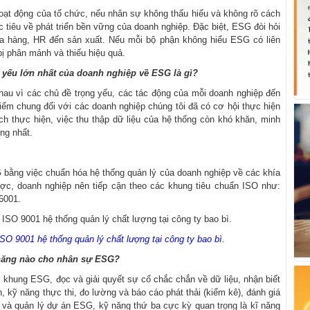
hoạt động của tổ chức, nếu nhân sự không thấu hiểu và không rõ cách
 tiêu về phát triển bền vững của doanh nghiệp. Đặc biệt, ESG đòi hỏi
ua hàng, HR đến sản xuất. Nếu mỗi bộ phận không hiểu ESG có liên
bị phân mảnh và thiếu hiệu quả.
m yếu lớn nhất của doanh nghiệp về ESG là gì?
u vì các chủ đề trọng yếu, các tác động của mỗi doanh nghiệp đến
ểm chung đối với các doanh nghiệp chúng tôi đã có cơ hội thực hiện
h thực hiện, việc thu thập dữ liệu của hệ thống còn khó khăn, minh
ng nhất.
 bằng việc chuẩn hóa hệ thống quản lý của doanh nghiệp về các khía
ược, doanh nghiệp nên tiếp cận theo các khung tiêu chuẩn ISO như:
6001.
SO 9001 hệ thống quản lý chất lượng tại công ty bao bì.
 năng nào cho nhân sự ESG?
 khung ESG, đọc và giải quyết sự cố chắc chắn về dữ liệu, nhận biết
, kỹ năng thực thi, đo lường và báo cáo phát thải (kiểm kê), đánh giá
 và quản lý dự án ESG, kỹ năng thứ ba cực kỳ quan trọng là kĩ năng