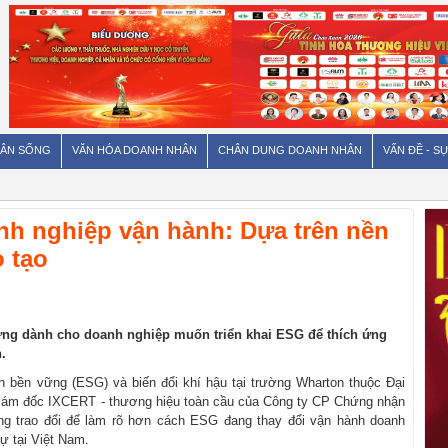
ÂN SỐNG
VĂN HÓA DOANH NHÂN
CHÂN DUNG DOANH NHÂN
VẤN ĐỀ - SỰ
nh nghiệp vận hành: Dựa trên nền
 tạo
vững dành cho doanh nghiệp muốn triển khai ESG để thích ứng
n.
ển bền vững (ESG) và biến đổi khí hậu tại trường Wharton thuộc Đại
Giám đốc IXCERT - thương hiệu toàn cầu của Công ty CP Chứng nhận
 trao đổi để làm rõ hơn cách ESG đang thay đổi vận hành doanh
ự tại Việt Nam.