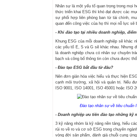
Nhân sự là một yếu tố quan trọng trong mọi 
thức triển khai ESG thì khó đạt được các mục
sự phối hợp liên phòng ban từ tài chính, m
quan đến công việc của họ thì mọi nỗ lực sẽ 
- Khi đào tạo tại nhiều doanh nghiệp, điể
Khung ESG của mỗi doanh nghiệp sẽ khác nha
các yếu tố E, S và G sẽ khác nhau. Nhưng đi
là doanh nghiệp chưa có nhân sự chuyên trác
bạch và công bố thông tin còn chưa được thố
- Đào tạo ESG bắt đầu từ đâu?
Nên đơn giản hóa việc hiểu và thực hiện ESG
cạnh môi trường, xã hội và quản trị. Nếu đ
ISO 9001, ISO 14001, ISO 45001 hoặc ISO 2
Đào tạo nhân sự về tiêu chuẩn I
- Doanh nghiệp ưu tiên đào tạo những kỹ
3 kỹ năng nhóm là kỹ năng nền tảng, hiểu các
rủi ro về ro và cơ sở ESG trong chuyên ngành
vòng đời sản phẩm, đánh giá chuỗi cung ứng