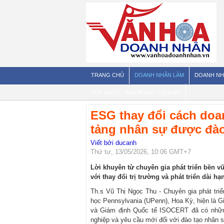
TRANG CHỦ
DOANH NHÂN LÀM
DOANH NH
SỨC KHỎE - SẢN PHẨM - DỊCH VỤ
ESG thay đổi cách doa
tảng nhân sự được đào
Viết bởi ducanh
Thứ tư, 13/05/2026, 10:06 GMT+7
Lời khuyên từ chuyên gia phát triển bền 
với thay đổi trị trường và phát triển dài hạ
Th.s Vũ Thị Ngọc Thu - Chuyên gia phát tri
học Pennsylvania (UPenn), Hoa Kỳ, hiện là 
và Giám định Quốc tế ISOCERT đã có những
nghiệp và yêu cầu mới đối với đào tạo nhân s