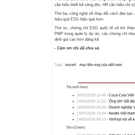
cần hiểu thiết kế vòng đời, HR cần hiểu chỉ số
Thứ ba, công nghệ sẽ thay đổi cách đào tạo: 
hiệu quả ESG hiệu quả hơn.
Thứ tư, chứng chỉ ESG quốc tế sẽ trở thành
PMP trong quản lý dự án, các chứng chỉ nh
định giá cao hơn đáng kể.
- Cảm ơn chị đã chia sẻ.
Tags:
isocert
mục tiêu esg của việt nam
Tin mới hơn:
20/05/2026 10:49
-
Coca-Cola Việt
19/05/2026 11:26
-
'Ông lớn' bất đ
18/05/2026 09:39
-
Doanh nghiệp Vi
15/05/2026 10:48
-
Nestlé Việt Nam
14/05/2026 09:15
-
VinFast nói về k
Tin cũ hơn: