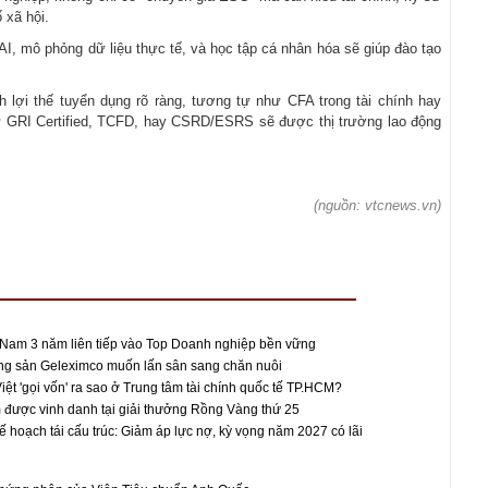
 xã hội.
AI, mô phỏng dữ liệu thực tế, và học tập cá nhân hóa sẽ giúp đào tạo
 lợi thế tuyển dụng rõ ràng, tương tự như CFA trong tài chính hay
ư GRI Certified, TCFD, hay CSRD/ESRS sẽ được thị trường lao động
(nguồn: vtcnews.vn)
 Nam 3 năm liên tiếp vào Top Doanh nghiệp bền vững
ộng sản Geleximco muốn lấn sân sang chăn nuôi
ệt 'gọi vốn' ra sao ở Trung tâm tài chính quốc tế TP.HCM?
 được vinh danh tại giải thưởng Rồng Vàng thứ 25
ế hoạch tái cấu trúc: Giảm áp lực nợ, kỳ vọng năm 2027 có lãi