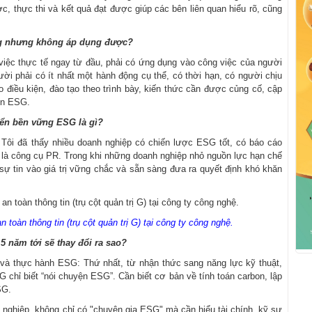
c, thực thi và kết quả đạt được giúp các bên liên quan hiểu rõ, cũng
ong nhưng không áp dụng được?
việc thực tế ngay từ đầu, phải có ứng dụng vào công việc của người
ời phải có ít nhất một hành động cụ thể, có thời hạn, có người chịu
ạo điều kiện, đào tạo theo trình bày, kiến thức cần được củng cố, cập
iển ESG.
riển bền vững ESG là gì?
 Tôi đã thấy nhiều doanh nghiệp có chiến lược ESG tốt, có báo cáo
 là công cụ PR. Trong khi những doanh nghiệp nhỏ nguồn lực hạn chế
sự tin vào giá trị vững chắc và sẵn sàng đưa ra quyết định khó khăn
toàn thông tin (trụ cột quản trị G) tại công ty công nghệ.
5 năm tới sẽ thay đổi ra sao?
 và thực hành ESG: Thứ nhất, từ nhận thức sang năng lực kỹ thuật,
chỉ biết “nói chuyện ESG”. Cần biết cơ bản về tính toán carbon, lập
SG.
nghiệp, không chỉ có "chuyên gia ESG" mà cần hiểu tài chính, kỹ sư