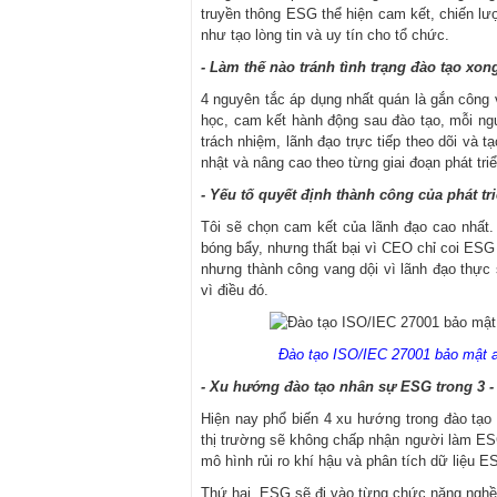
truyền thông ESG thể hiện cam kết, chiến lượ
như tạo lòng tin và uy tín cho tổ chức.
- Làm thế nào tránh tình trạng đào tạo x
4 nguyên tắc áp dụng nhất quán là gắn công 
học, cam kết hành động sau đào tạo, mỗi ngư
trách nhiệm, lãnh đạo trực tiếp theo dõi và t
nhật và nâng cao theo từng giai đoạn phát tr
- Yếu tố quyết định thành công của phát t
Tôi sẽ chọn cam kết của lãnh đạo cao nhất.
bóng bẩy, nhưng thất bại vì CEO chỉ coi ESG
nhưng thành công vang dội vì lãnh đạo thực 
vì điều đó.
Đào tạo ISO/IEC 27001 bảo mật an 
- Xu hướng đào tạo nhân sự ESG trong 3 - 
Hiện nay phổ biến 4 xu hướng trong đào tạo
thị trường sẽ không chấp nhận người làm ESG 
mô hình rủi ro khí hậu và phân tích dữ liệu E
Thứ hai, ESG sẽ đi vào từng chức năng nghề 