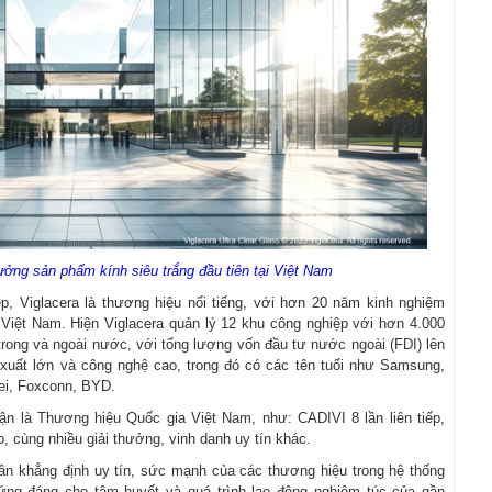
ởng sản phẩm kính siêu trắng đầu tiên tại Việt Nam
p, Viglacera là thương hiệu nổi tiếng, với hơn 20 năm kinh nghiệm
i Việt Nam. Hiện Viglacera quản lý 12 khu công nghiệp với hơn 4.000
trong và ngoài nước, với tổng lượng vốn đầu tư nước ngoài (FDI) lên
xuất lớn và công nghệ cao, trong đó có các tên tuổi như Samsung,
ei, Foxconn, BYD.
n là Thương hiệu Quốc gia Việt Nam, như: CADIVI 8 lần liên tiếp,
iếp, cùng nhiều giải thưởng, vinh danh uy tín khác.
ần khẳng định uy tín, sức mạnh của các thương hiệu trong hệ thống
ứng đáng cho tâm huyết và quá trình lao động nghiêm túc của gần