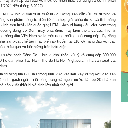
 máy biến áp dẫn đầu về mức độ nhận biết, sử dụng và có thị phần
11/2021 đến tháng 2/2022).
MIC - đơn vị sản xuất thiết bị đo lường điện dẫn đầu thị trường về
òng sản phẩm công tơ điện tử tích hợp giải pháp đo xa có tính năng
 định trên lưới điện quốc gia; HEM - đơn vị hàng đầu Việt Nam trong
 dưỡng động cơ điện, máy phát điện, máy biến thế... và các thiết bị
ồng hàng đầu Việt Nam và là một trong những nhà cung cấp dây đồng
hà sản xuất chế tạo máy biến áp truyền tải 110 kV hàng đầu với các
àn, hiệu quả và bền vững trên lưới điện.
nước sạch Sông Đà - đơn vị khai thác, xử lý và cung cấp 300.000
hộ dân phía Tây Nam Thủ đô Hà Nội; Viglacera - nhà sản xuất vật
 Nam.
 là thương hiệu đi đầu trong lĩnh vực vật liệu xây dựng với các sản
 sinh, gạch ngói… nổi tiếng trong và ngoài nước, là Top 20 nhà sản
à sản xuất thiết bị vệ sinh lớn nhất thế giới.