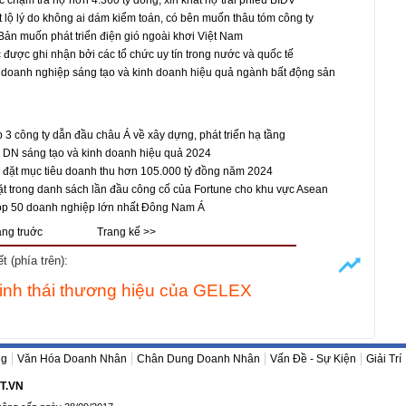
 chậm trả nợ hơn 4.360 tỷ đồng, xin khất nợ trái phiếu BIDV
t lộ lý do không ai dám kiểm toán, có bên muốn thâu tóm công ty
ản muốn phát triển điện gió ngoài khơi Việt Nam
c được ghi nhận bởi các tổ chức uy tín trong nước và quốc tế
 doanh nghiệp sáng tạo và kinh doanh hiệu quả ngành bất động sản
3 công ty dẫn đầu châu Á về xây dựng, phát triển hạ tầng
 DN sáng tạo và kinh doanh hiệu quả 2024
s đặt mục tiêu doanh thu hơn 105.000 tỷ đồng năm 2024
t trong danh sách lần đầu công cố của Fortune cho khu vực Asean
op 50 doanh nghiệp lớn nhất Đông Nam Á
ang truớc
Trang kế >>
 (phía trên):
inh thái thương hiệu của GELEX
ng
Văn Hóa Doanh Nhân
Chân Dung Doanh Nhân
Vấn Đề - Sự Kiện
Giải Trí
T.VN