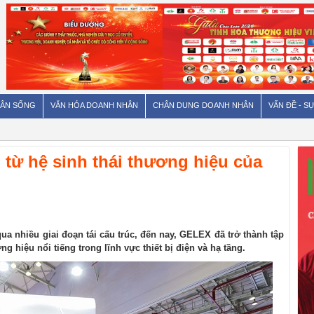
ÂN SỐNG
VĂN HÓA DOANH NHÂN
CHÂN DUNG DOANH NHÂN
VẤN ĐỀ - SỰ
ừ hệ sinh thái thương hiệu của
 qua nhiều giai đoạn tái cấu trúc, đến nay, GELEX đã trở thành tập
 hiệu nổi tiếng trong lĩnh vực thiết bị điện và hạ tầng.