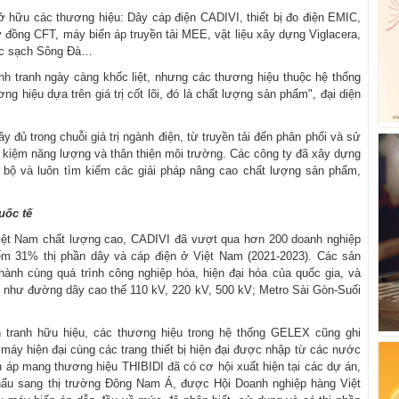
 hữu các thương hiệu: Dây cáp điện CADIVI, thiết bị đo điện EMIC,
đồng CFT, máy biến áp truyền tải MEE, vật liệu xây dựng Viglacera,
ước sạch Sông Đà…
nh tranh ngày càng khốc liệt, nhưng các thương hiệu thuộc hệ thống
 hiệu dựa trên giá trị cốt lõi, đó là chất lượng sản phẩm", đại diện
ủ trong chuỗi giá trị ngành điện, từ truyền tải đến phân phối và sử
ết kiệm năng lượng và thân thiện môi trường. Các công ty đã xây dựng
 bộ và luôn tìm kiếm các giải pháp nâng cao chất lượng sản phẩm,
uốc tế
iệt Nam chất lượng cao, CADIVI đã vượt qua hơn 200 doanh nghiệp
iếm 31% thị phần dây và cáp điện ở Việt Nam (2021-2023). Các sản
nh cùng quá trình công nghiệp hóa, hiện đại hóa của quốc gia, và
, như đường dây cao thế 110 kV, 220 kV, 500 kV; Metro Sài Gòn-Suối
h tranh hữu hiệu, các thương hiệu trong hệ thống GELEX cũng ghi
áy hiện đại cùng các trang thiết bị hiện đại được nhập từ các nước
ến áp mang thương hiệu THIBIDI đã có cơ hội xuất hiện tại các dự án,
khẩu sang thị trường Đông Nam Á, được Hội Doanh nghiệp hàng Việt