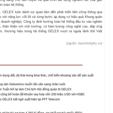
n toàn hệ thống.
i, GELEX luôn dành sự quan tâm đến phát triển bền vững thông qua
p với năng lực cốt lõi và từng bước áp dụng có hiệu quả Khung quản
rị doanh nghiệp). Công ty định hướng toàn hệ thống đầu tư vào nghiên
h, thân thiện với môi trường, có hàm lượng công nghệ cao, đáp ứng
m, thương hiệu trong hệ thống GELEX vượt ra ngoài lãnh thổ Việt
(nguồn: baochinhphu.vn)
n dụng đất, đá thải trong khai thác, chế biến khoáng sản để sản xuất
ộng sản Geleximco muốn lấn sân sang chăn nuôi
Tuấn trở lại làm Chủ tịch Hội đồng quản trị GELEX
công bố hoàn tất khoản vay hợp vốn 200 triệu USD với HSBC
o GELEX bất ngờ xuất hiện tại FPT Telecom