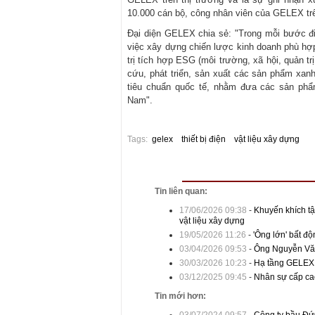
10.000 cán bộ, công nhân viên của GELEX trê
Đại diện GELEX chia sẻ: "Trong mỗi bước đ
việc xây dựng chiến lược kinh doanh phù hợ
trị tích hợp ESG (môi trường, xã hội, quản t
cứu, phát triển, sản xuất các sản phẩm xan
tiêu chuẩn quốc tế, nhằm đưa các sản phẩ
Nam".
Tags:
gelex
thiết bị điện
vật liệu xây dựng
Tin liên quan:
17/06/2026 09:38
-
Khuyến khích tậ
vật liệu xây dựng
19/05/2026 11:26
-
'Ông lớn' bất đ
03/04/2026 09:53
-
Ông Nguyễn Văn 
30/03/2026 10:23
-
Hạ tầng GELEX 
03/12/2025 09:45
-
Nhân sự cấp ca
Tin mới hơn: