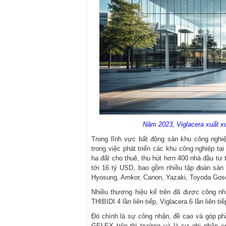
Năm 2023, Viglacera xuất xư
Trong lĩnh vực bất động sản khu công nghiệ
trong việc phát triển các khu công nghiệp tạ
ha đất cho thuê, thu hút hơn 400 nhà đầu tư 
tới 16 tỷ USD, bao gồm nhiều tập đoàn sản 
Hyosung, Amkor, Canon, Yazaki, Toyoda Gos
Nhiều thương hiệu kể trên đã được công nhậ
THIBIDI 4 lần liên tiếp, Viglacera 6 lần liên t
Đó chính là sự công nhận, đề cao và góp ph
GELEX trên thị trường và là sự ghi nhận x