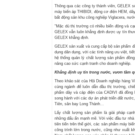
Thông qua các công ty thành viên, GELEX sở
máy biến áp THIBIDI, động cơ điện HEM, dây 
bất động sản khu công nghiệp Viglacera, n
"Mặc dù thị trường có nhiều biến động và cạ
GELEX vẫn luôn khẳng định được uy tín thương
GELEX khẳng định.
GELEX sản xuất và cung cấp bộ sản phẩm đầy đ
dụng dân dụng, với các tính năng ưu việt, ti
hệ thống quản lý chất lượng sản phẩm đồng
nâng cao sức cạnh tranh cho doanh nghiệp.
Khẳng định uy tín trong nước, vươn tầm q
Theo khảo sát của Hội Doanh nghiệp hàng V
cùng ngành để luôn dẫn đầu thị trường, ch
phẩm dây và cáp điện của CADIVI đã đồng hà
song hành với các dự án phát triển đất nước
Tiên, sân bay Long Thành…
Lấy chất lượng sản phẩm là giải pháp cạn
những dấu ấn mạnh mẽ. Với việc đầu tư nhà m
tiên tiến trên thế giới, các sản phẩm máy bi
công trình lớn trong nước, cũng như xuất 