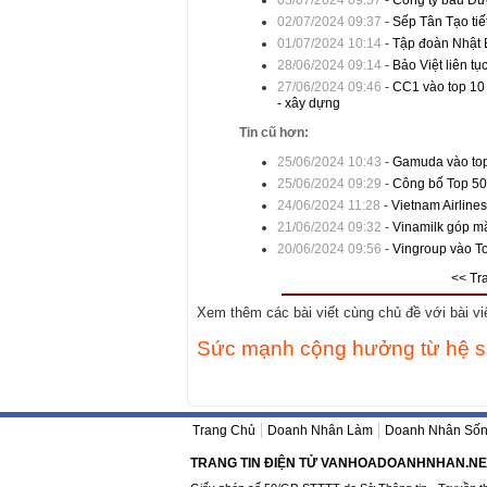
03/07/2024 09:57
-
Công ty bầu Đức
02/07/2024 09:37
-
Sếp Tân Tạo tiế
01/07/2024 10:14
-
Tập đoàn Nhật B
28/06/2024 09:14
-
Bảo Việt liên tụ
27/06/2024 09:46
-
CC1 vào top 10
- xây dựng
Tin cũ hơn:
25/06/2024 10:43
-
Gamuda vào top 
25/06/2024 09:29
-
Công bố Top 50
24/06/2024 11:28
-
Vietnam Airline
21/06/2024 09:32
-
Vinamilk góp mặ
20/06/2024 09:56
-
Vingroup vào T
<< Tr
Xem thêm các bài viết cùng chủ đề với bài viết
Sức mạnh cộng hưởng từ hệ s
Trang Chủ
Doanh Nhân Làm
Doanh Nhân Số
TRANG TIN ĐIỆN TỬ VANHOADOANHNHAN.NE