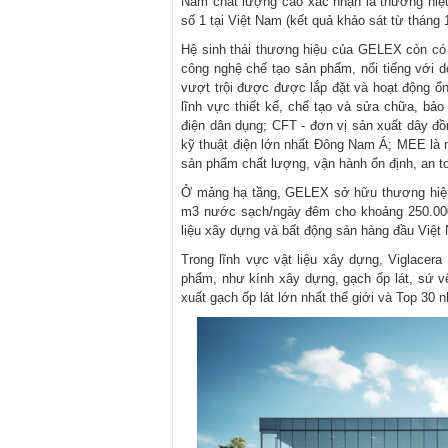
Nam chất lượng cao xác nhận là thương hiệu
số 1 tại Việt Nam (kết quả khảo sát từ tháng 
Hệ sinh thái thương hiệu của GELEX còn có E
công nghệ chế tạo sản phẩm, nổi tiếng với d
vượt trội được được lắp đặt và hoạt động ổn
lĩnh vực thiết kế, chế tạo và sửa chữa, bảo
điện dân dụng; CFT - đơn vị sản xuất dây đ
kỹ thuật điện lớn nhất Đông Nam Á; MEE là n
sản phẩm chất lượng, vận hành ổn định, an to
Ở mảng hạ tầng, GELEX sở hữu thương hiệu 
m3 nước sạch/ngày đêm cho khoảng 250.000 
liệu xây dựng và bất động sản hàng đầu Việt
Trong lĩnh vực vật liệu xây dựng, Viglacera
phẩm, như kính xây dựng, gạch ốp lát, sứ vệ
xuất gạch ốp lát lớn nhất thế giới và Top 30 nh