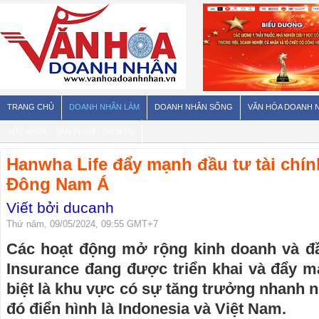
TRANG CHỦ
DOANH NHÂN LÀM
DOANH NHÂN SỐNG
VĂN HÓA DOANH 
SỨC KHỎE - SẢN PHẨM - DỊCH VỤ
Hanwha Life đẩy mạnh đầu tư tài chín
Đông Nam Á
Viết bởi ducanh
Thứ năm, 09/05/2024, 09:55 GMT+7
Các hoạt động mở rộng kinh doanh và đ
Insurance đang được triển khai và đẩy m
biệt là khu vực có sự tăng trưởng nhanh
đó điển hình là Indonesia và Việt Nam.