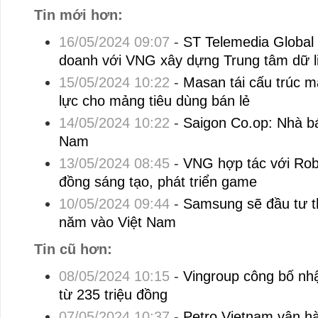
Tin mới hơn:
16/05/2024 09:07
-
ST Telemedia Global 
doanh với VNG xây dựng Trung tâm dữ li
15/05/2024 10:22
-
Masan tái cấu trúc m
lực cho mảng tiêu dùng bán lẻ
14/05/2024 10:22
-
Saigon Co.op: Nhà bán
Nam
13/05/2024 08:45
-
VNG hợp tác với Rob
đồng sáng tạo, phát triển game
10/05/2024 09:44
-
Samsung sẽ đầu tư t
năm vào Việt Nam
Tin cũ hơn:
08/05/2024 10:15
-
Vingroup công bố nhậ
từ 235 triệu đồng
07/05/2024 10:37
-
Petro Vietnam vận hà