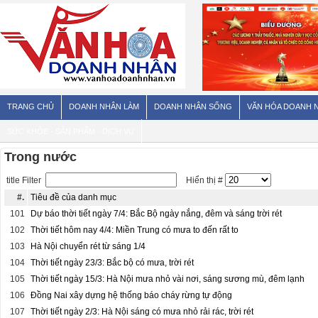
TRANG CHỦ
DOANH NHÂN LÀM
DOANH NHÂN SỐNG
VĂN HÓA DOANH 
SỨC KHỎE - SẢN PHẨM - DỊCH VỤ
Trong nước
title Filter
Hiển thị #
#.
Tiêu đề của danh mục
101
Dự báo thời tiết ngày 7/4: Bắc Bộ ngày nắng, đêm và sáng trời rét
102
Thời tiết hôm nay 4/4: Miền Trung có mưa to đến rất to
103
Hà Nội chuyển rét từ sáng 1/4
104
Thời tiết ngày 23/3: Bắc bộ có mưa, trời rét
105
Thời tiết ngày 15/3: Hà Nội mưa nhỏ vài nơi, sáng sương mù, đêm lạnh
106
Đồng Nai xây dựng hệ thống báo cháy rừng tự động
107
Thời tiết ngày 2/3: Hà Nội sáng có mưa nhỏ rải rác, trời rét