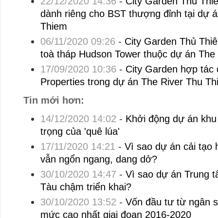
22/12/2020 14:36
-
City Garden Thủ Thi
dành riêng cho BST thượng đỉnh tại dự 
Thiem
06/11/2020 09:26
-
City Garden Thủ Thi
toà tháp Hudson Tower thuộc dự án The 
17/09/2020 10:36
-
City Garden hợp tác 
Properties trong dự án The River Thu T
Tin mới hơn:
14/12/2020 14:02
-
Khởi động dự án khu
trọng của 'quê lúa'
17/11/2020 14:21
-
Vì sao dự án cải tạo
vẫn ngổn ngang, dang dở?
30/10/2020 14:47
-
Vì sao dự án Trung 
Tàu chậm triển khai?
30/10/2020 13:52
-
Vốn đầu tư từ ngân 
mức cao nhất giai đoạn 2016-2020