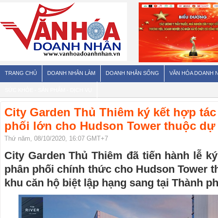
TRANG CHỦ
DOANH NHÂN LÀM
DOANH NHÂN SỐNG
VĂN HÓA DOANH 
SỨC KHỎE - SẢN PHẨM - DỊCH VỤ
City Garden Thủ Thiêm ký kết hợp tác
phối lớn cho Hudson Tower thuộc dự 
Thứ năm, 08/10/2020, 16:07 GMT+7
City Garden Thủ Thiêm đã tiến hành lễ ký
phân phối chính thức cho Hudson Tower t
khu căn hộ biệt lập hạng sang tại Thành p