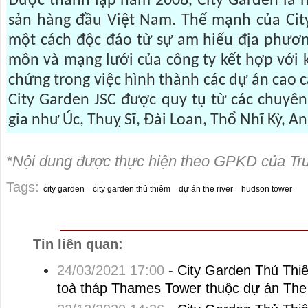
Được thành lập năm 2008, City Garden là n
sản hàng đầu Việt Nam. Thế mạnh của Cit
một cách độc đáo từ sự am hiểu địa phươn
môn và mạng lưới của công ty kết hợp với 
chứng trong việc hình thành các dự án cao c
City Garden JSC được quy tụ từ các chuyên
gia như Úc, Thuỵ Sĩ, Đài Loan, Thổ Nhĩ Kỳ, A
*Nội dung được thực hiện theo GPKD của T
Tags:
city garden
city garden thủ thiêm
dự án the river
hudson tower
Tin liên quan:
24/03/2021 17:00
-
City Garden Thủ Thi
toà tháp Thames Tower thuộc dự án The