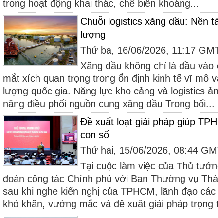
trong hoạt động khai thác, chế biến khoáng...
Chuỗi logistics xăng dầu: Nền 
lượng
Thứ ba, 16/06/2026, 11:17 GM
Xăng dầu không chỉ là đầu vào 
mắt xích quan trọng trong ổn định kinh tế vĩ mô
lượng quốc gia. Năng lực kho cảng và logistics ả
năng điều phối nguồn cung xăng dầu Trong bối...
Đề xuất loạt giải pháp giúp TP
con số
Thứ hai, 15/06/2026, 08:44 G
Tại cuộc làm việc của Thủ tướ
đoàn công tác Chính phủ với Ban Thường vụ Th
sau khi nghe kiến nghị của TPHCM, lãnh đạo các
khó khăn, vướng mắc và đề xuất giải pháp trọng