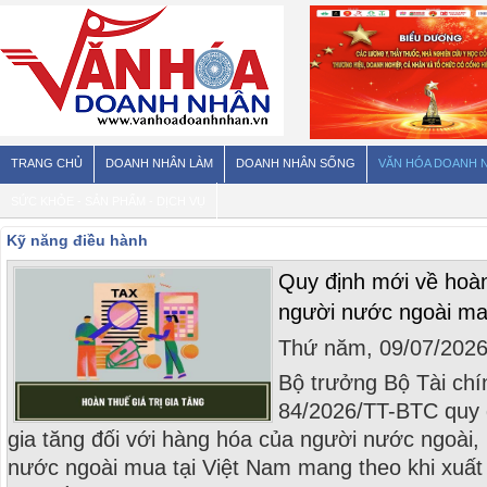
TRANG CHỦ
DOANH NHÂN LÀM
DOANH NHÂN SỐNG
VĂN HÓA DOANH 
SỨC KHỎE - SẢN PHẨM - DỊCH VỤ
Kỹ năng điều hành
Quy định mới về hoà
người nước ngoài man
Thứ năm, 09/07/202
Bộ trưởng Bộ Tài chí
84/2026/TT-BTC quy đ
gia tăng đối với hàng hóa của người nước ngoài,
nước ngoài mua tại Việt Nam mang theo khi xuất