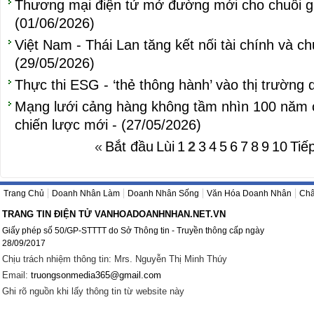
Thương mại điện tử mở đường mới cho chuỗi giá
(01/06/2026)
Việt Nam - Thái Lan tăng kết nối tài chính và c
(29/05/2026)
Thực thi ESG - ‘thẻ thông hành’ vào thị trường 
Mạng lưới cảng hàng không tầm nhìn 100 năm 
chiến lược mới - (27/05/2026)
«
Bắt đầu
Lùi
1
2
3
4
5
6
7
8
9
10
Tiế
Trang Chủ
Doanh Nhân Làm
Doanh Nhân Sống
Văn Hóa Doanh Nhân
Châ
TRANG TIN ĐIỆN TỬ VANHOADOANHNHAN.NET.VN
Giấy phép số 50/GP-STTTT do Sở Thông tin - Truyền thông cấp ngày
28/09/2017
Chịu trách nhiệm thông tin: Mrs. Nguyễn Thị Minh Thúy
Email:
truongsonmedia365@gmail.com
Ghi rõ nguồn khi lấy thông tin từ website này