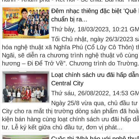
Đêm nhạc thiêng đặc biệt 'Quê 
chuẩn bị ra...
Thứ bảy, 18/03/2023, 10:21 G
Tối Chủ nhật, ngày 26/3/2023 sắ
hóa nghệ thuật xã Nghĩa Phú (Cổ Lũy Cô Thôn)
Ngãi, sẽ diễn ra chương trình nghệ thuật vô cùn
hương – Đi Để Trở Về”. Chương trình do Trường.
Loạt chính sách ưu đãi hấp dẫ
Central City
Thứ sáu, 26/08/2022, 14:53 G
Ngày 25/8 vừa qua, chủ đầu tư
City cho ra mắt thị trường dòng sản phẩm đã hoàn
kiện bán hàng cùng loạt chính sách ưu đãi hấp d
tư. Lễ ký kết giữa chủ đầu tư, đơn vị phát...
Cuộc thi ‘Nhà báo với nghệ thu