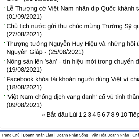
Lễ Thượng cờ Việt Nam nhân dịp Quốc khánh tạ
(01/09/2021)
Chủ tịch nước gửi thư chúc mừng Trường Sỹ qu
(27/08/2021)
Thượng tướng Nguyễn Huy Hiệu và những hồi ứ
Nguyên Giáp - (25/08/2021)
Nông sản lên 'sàn' - tín hiệu mới trong chuyển 
(19/08/2021)
Facebook khóa tài khoản người dùng Việt vì chi
(18/08/2021)
'Việt Nam chống dịch vang danh' cổ vũ tinh thần
(09/08/2021)
«
Bắt đầu
Lùi
1
2
3
4
5
6
7
8
9
10
Tiế
Trang Chủ
Doanh Nhân Làm
Doanh Nhân Sống
Văn Hóa Doanh Nhân
Châ