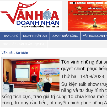
TRANG CHỦ
DOANH NHÂN LÀM
DOANH NHÂN SỐNG
VĂN HÓA DOANH 
SỨC KHỎE - SẢN PHẨM - DỊCH VỤ
Vấn đề - Sự kiện
Tôn vinh những đại s
quyết chinh phục tiến
Thứ hai, 14/08/2023
Sự kiện talk show tr
năng và tư duy hình 
sống tích cực, trao giá trị cùng 10 chìa khóa mở
công, tư duy cầu tiến, bí quyết chinh phục tiếng 