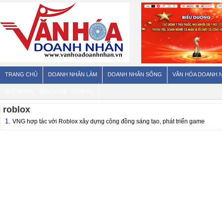
TRANG CHỦ
DOANH NHÂN LÀM
DOANH NHÂN SỐNG
VĂN HÓA DOANH 
SỨC KHỎE - SẢN PHẨM - DỊCH VỤ
roblox
1.
VNG hợp tác với Roblox xây dựng cộng đồng sáng tạo, phát triển game