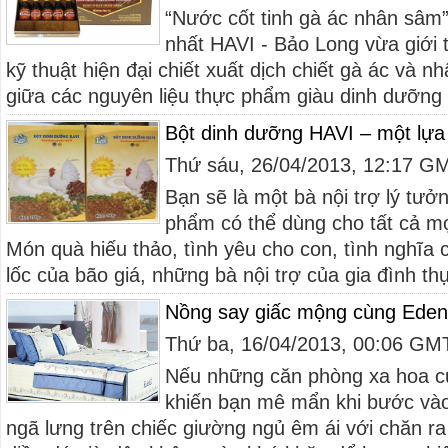
“Nước cốt tinh gà ác nhân sâm
nhất HAVI - Bảo Long vừa giới th
kỹ thuật hiện đại chiết xuất dịch chiết gà ác và n
giữa các nguyên liệu thực phẩm giàu dinh dưỡng 
Bột dinh dưỡng HAVI – một lựa 
Thứ sáu, 26/04/2013, 12:17 G
Bạn sẽ là một bà nội trợ lý tưởn
phẩm có thể dùng cho tất cả mọ
Món quà hiếu thảo, tình yêu cho con, tình nghĩa 
lốc của bão giá, những bà nội trợ của gia đình thự
Nồng say giấc mộng cùng Ede
Thứ ba, 16/04/2013, 00:06 GM
Nếu những căn phòng xa hoa c
khiến bạn mê mẩn khi bước vào
ngã lưng trên chiếc giường ngủ êm ái với chăn ra