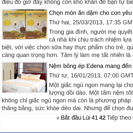
điều đó giờ đây không còn khó khăn để bạn tự bi
Chọn món ăn dặm cho con yêu
Thứ hai, 25/03/2013, 17:35 G
Trong gia đình, người mẹ quyết
cả nhà khi chịu trách nhiệm lự
biệt, với việc chọn sữa hay thực phẩm cho trẻ, q
càng quan trọng hơn. Tâm lý làm mẹ tất nhiên là
Nệm bông ép Edena mang đến 
Thứ tư, 16/01/2013, 07:00 GM
Một giấc ngủ ngon mang lại ch
lượng dồi dào. Một tấm nệm tốt
không chỉ giấc ngủ ngon mà còn là phương pháp 
thăng bằng, sức khỏe dẻo dai. Nhưng để chọn đư
«
Bắt đầu
Lùi
41
42
Tiếp theo