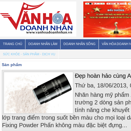
TRANG CHỦ
DOANH NHÂN LÀM
DOANH NHÂN SỐNG
VĂN HÓA DOANH 
SỨC KHỎE - SẢN PHẨM - DỊCH VỤ
Sản phẩm
Đẹp hoàn hảo cùng A
Thứ ba, 18/06/2013,
Nhãn hàng mỹ phẩm A
trường 2 dòng sản p
tính năng che khuyết
lớp trang điểm trong suốt bền màu cho mọi loại 
Fixing Powder Phấn không màu đặc biệt đựng...