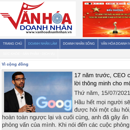
TRANG CHỦ
DOANH NHÂN LÀM
DOANH NHÂN SỐNG
VĂN HÓA DOANH 
SỨC KHỎE - SẢN PHẨM - DỊCH VỤ
Vì cộng đồng
17 năm trước, CEO c
lời thông minh cho mộ
Thứ năm, 15/07/202
Hầu hết mọi người sẽ 
được hỏi một câu hỏi
hoàn toàn ngược lại và cuối cùng, anh đã gây ấ
phỏng vấn của mình. Khi nói đến các cuộc phỏng vấ