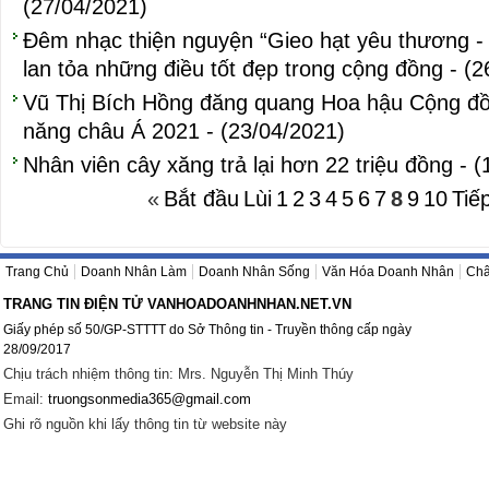
(27/04/2021)
Đêm nhạc thiện nguyện “Gieo hạt yêu thương
lan tỏa những điều tốt đẹp trong cộng đồng - (
Vũ Thị Bích Hồng đăng quang Hoa hậu Cộng đ
năng châu Á 2021 - (23/04/2021)
Nhân viên cây xăng trả lại hơn 22 triệu đồng - 
«
Bắt đầu
Lùi
1
2
3
4
5
6
7
8
9
10
Tiế
Trang Chủ
Doanh Nhân Làm
Doanh Nhân Sống
Văn Hóa Doanh Nhân
Châ
TRANG TIN ĐIỆN TỬ VANHOADOANHNHAN.NET.VN
Giấy phép số 50/GP-STTTT do Sở Thông tin - Truyền thông cấp ngày
28/09/2017
Chịu trách nhiệm thông tin: Mrs. Nguyễn Thị Minh Thúy
Email:
truongsonmedia365@gmail.com
Ghi rõ nguồn khi lấy thông tin từ website này