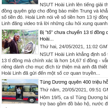
NSƯT Hoài Linh lên tiếng giải t
đồng quyên góp cho đồng bào miền Trung và khẳn
số tiền đó. Hoài Linh nói về số tiền hơn 13 tỷ đồ
Linh đăng video trả lời những câu hỏi xung quanh.
Bị "tố" chưa chuyển 13 tỉ đồng
Hoài...
Thứ hai, 24/05/2021, 11:02 G
NSƯT Hoài Linh khẳng định số t
13 tỉ đồng mà chính xác là hơn 14,67 tỉ đồng - v
riêng dành cho mục đích từ thiện mà anh đã thiế
Hoài Linh đã gửi đến một số cơ quan truyền...
Tùng Dương quyên 400 triệu hỗ
Thứ năm, 20/05/2021, 09:51 
Hôm 19/5, ca sĩ Tùng Dương b
trợ bao gồm đồ bảo hộ, nước đi