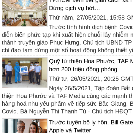
TP.HCM xem xét giãn cách xã hội
Dừng dịch vụ hớt...
Thứ năm, 27/05/2021, 15:58 
Trước tình hình dịch bệnh Cov
diễn biến phức tạp khi xuất hiện chuỗi lây nhiễm 
thánh truyền giáo Phục Hưng, Chủ tịch UBND T
chỉ đạo tạm dừng một số hoạt động không thiết yế
Quỹ từ thiện Hoa Phước, TAF 
hơn 200 triệu đồng phòng...
Thứ tư, 26/05/2021, 20:25 GM
Ngày 26/5/2021, Tập đoàn Bất
thiện Hoa Phước và TAF Media cùng các mạnh t
hàng hoá nhu yếu phẩm về tiếp sức Bắc Giang, Bắ
Covid. Bà Nguyễn Thị Thanh Tú - Chủ tịch HĐQT 
Trước tuyên bố ly hôn, Bill Gat
Apple và Twitter