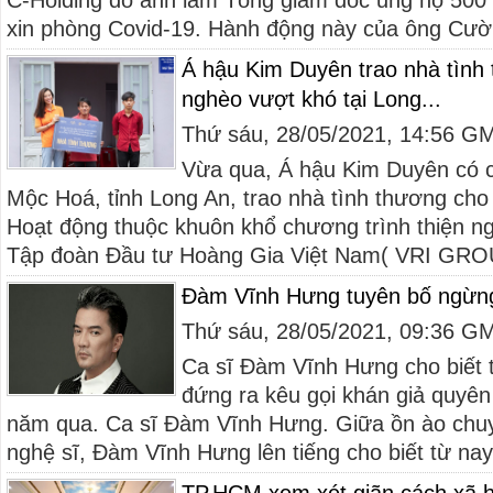
C-Holding do anh làm Tổng giám đốc ủng hộ 500 
xin phòng Covid-19. Hành động này của ông Cườ
Á hậu Kim Duyên trao nhà tình
nghèo vượt khó tại Long...
Thứ sáu, 28/05/2021, 14:56 G
Vừa qua, Á hậu Kim Duyên có c
Mộc Hoá, tỉnh Long An, trao nhà tình thương cho
Hoạt động thuộc khuôn khổ chương trình thiện n
Tập đoàn Đầu tư Hoàng Gia Việt Nam( VRI GROU
Đàm Vĩnh Hưng tuyên bố ngừng
Thứ sáu, 28/05/2021, 09:36 G
Ca sĩ Đàm Vĩnh Hưng cho biết 
đứng ra kêu gọi khán giả quyên
năm qua. Ca sĩ Đàm Vĩnh Hưng. Giữa ồn ào chuy
nghệ sĩ, Đàm Vĩnh Hưng lên tiếng cho biết từ nay