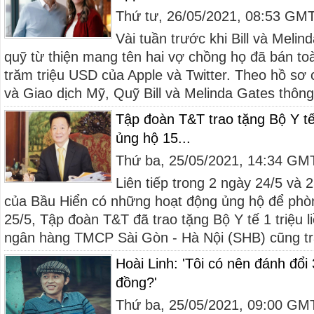
Thứ tư, 26/05/2021, 08:53 GM
Vài tuần trước khi Bill và Melin
quỹ từ thiện mang tên hai vợ chồng họ đã bán toà
trăm triệu USD của Apple và Twitter. Theo hồ s
và Giao dịch Mỹ, Quỹ Bill và Melinda Gates thông
Tập đoàn T&T trao tặng Bộ Y tế 
ủng hộ 15...
Thứ ba, 25/05/2021, 14:34 GM
Liên tiếp trong 2 ngày 24/5 và 
của Bầu Hiển có những hoạt động ủng hộ để phò
25/5, Tập đoàn T&T đã trao tặng Bộ Y tế 1 triệu li
ngân hàng TMCP Sài Gòn - Hà Nội (SHB) cũng tra
Hoài Linh: 'Tôi có nên đánh đổi
đồng?'
Thứ ba, 25/05/2021, 09:00 GM