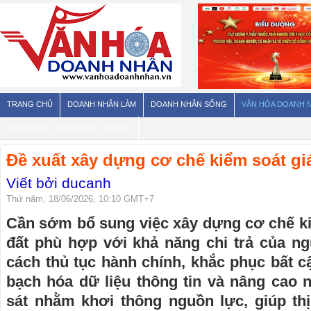
TRANG CHỦ
DOANH NHÂN LÀM
DOANH NHÂN SỐNG
VĂN HÓA DOANH 
SỨC KHỎE - SẢN PHẨM - DỊCH VỤ
Đề xuất xây dựng cơ chế kiểm soát gi
Viết bởi ducanh
Thứ năm, 18/06/2026, 10:10 GMT+7
Cần sớm bổ sung việc xây dựng cơ chế ki
đất phù hợp với khả năng chi trả của ng
cách thủ tục hành chính, khắc phục bất 
bạch hóa dữ liệu thông tin và nâng cao 
sát nhằm khơi thông nguồn lực, giúp th