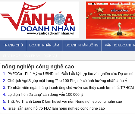
TRANG CHỦ
DOANH NHÂN LÀM
DOANH NHÂN SỐNG
VĂN HÓA DOANH 
SỨC KHỎE - SẢN PHẨM - DỊCH VỤ
nông nghiệp công nghệ cao
1.
PVFCCo - Phú Mỹ và UBND tỉnh Đắk Lắk ký hợp tác về nghiên cứu Dự án nô
2.
Chủ tịch AgriS góp mặt trong 'Top 100 Phụ nữ có ảnh hưởng nhất' châu Á
3.
Từ nhân viên ngân hàng thành ông chủ vườn rau thủy canh lớn nhất TP.HCM
4.
Lộ diện 'hòn đá tảng’ cản dòng vốn 100.000 tỷ
5.
ThS. Võ Thanh Liêm & tâm huyết với nền Nông nghiệp công nghệ cao
6.
Israel sẵn sàng hỗ trợ FLC làm nông nghiệp công nghệ cao