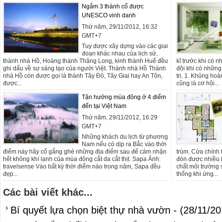
Ngắm 3 thành cổ được
UNESCO vinh danh
Thứ năm, 29/11/2012, 16:32
GMT+7
Tuy được xây dựng vào các giai
đoạn khác nhau của lịch sử,
thành nhà Hồ, Hoàng thành Thăng Long, kinh thành Huế đều
kĩ trước khi có n
ghi dấu về sự sáng tạo của người Việt. Thành nhà Hồ Thành
đôi khi có những
nhà Hồ còn được gọi là thành Tây Đô, Tây Giai hay An Tôn,
trị. 1. Khủng ho
được...
cũng là cơ hội...
Tận hưởng mùa đông ở 4 điểm
đến tại Việt Nam
Thứ năm, 29/11/2012, 16:29
GMT+7
Những khách du lịch từ phương
Nam nếu có dịp ra Bắc vào thời
điểm này hãy cố gắng ghé những địa điểm sau để cảm nhận
trùm. Cửa chính 
hết không khí lạnh của mùa đông cắt da cắt thịt. Sapa Ảnh:
đón được nhiều k
travelsense Vào bất kỳ thời điểm nào trong năm, Sapa đều
chất môi trường 
đẹp...
thống khi ứng...
Các bài viết khác...
Bí quyết lựa chọn biệt thự nhà vườn - (28/11/20