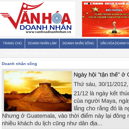
TRANG CHỦ
DOANH NHÂN LÀM
DOANH NHÂN SỐNG
VĂN HÓA DOANH 
SỨC KHỎE - SẢN PHẨM - DỊCH VỤ
Doanh nhân sống
Ngày hội "tận thế" ở
Thứ sáu, 30/11/2012
21/12 là ngày kết thú
của người Maya, ngày
lắng cho rằng đó là ng
Nhưng ở Guatemala, vào thời điểm này lại đông nh
nhiều khách du lịch cũng như dân địa...