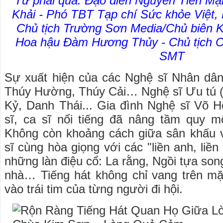
Từ phải qua: Đạo diễn Nguyễn Tiến M
Khải - Phó TBT Tạp chí Sức khỏe Việt,
Chủ tịch Trường Sơn Media/Chủ biên 
Hoa hậu Đàm Hương Thủy - Chủ tịch C
SMT
Sự xuất hiện của các Nghệ sĩ Nhân d
Thúy Hường, Thúy Cải… Nghệ sĩ Ưu tú
Kỷ, Danh Thái... Gia đình Nghệ sĩ Võ 
sĩ, ca sĩ nổi tiếng đã nâng tầm quy m
Không còn khoảng cách giữa sân khấu v
sĩ cùng hòa giọng với các "liền anh, liền
những làn điệu cổ: La rằng, Ngồi tựa so
nhà… Tiếng hát không chỉ vang trên 
vào trái tim của từng người đi hội.