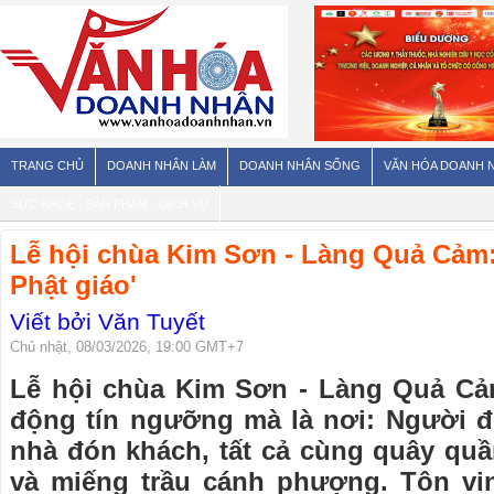
TRANG CHỦ
DOANH NHÂN LÀM
DOANH NHÂN SỐNG
VĂN HÓA DOANH 
SỨC KHỎE - SẢN PHẨM - DỊCH VỤ
Lễ hội chùa Kim Sơn - Làng Quả Cảm: 
Phật giáo'
Viết bởi Văn Tuyết
Chủ nhật, 08/03/2026, 19:00 GMT+7
Lễ hội chùa Kim Sơn - Làng Quả Cả
động tín ngưỡng mà là nơi: Người đi
nhà đón khách, tất cả cùng quây quầ
và miếng trầu cánh phượng. Tôn vinh