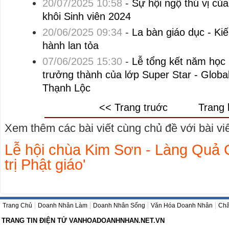
20/07/2025 10:58
-
Sự hội ngộ thú vị củ
khôi Sinh viên 2024
20/06/2025 09:34
-
La bàn giáo dục - Kiến
hành lan tỏa
07/06/2025 15:30
-
Lễ tổng kết năm học
trưởng thành của lớp Super Star - Glob
Thạnh Lộc
<< Trang truớc
Trang 
Xem thêm các bài viết cùng chủ đề với bài viết
Lễ hội chùa Kim Sơn - Làng Quả C
trị Phật giáo'
Trang Chủ
Doanh Nhân Làm
Doanh Nhân Sống
Văn Hóa Doanh Nhân
Châ
TRANG TIN ĐIỆN TỬ VANHOADOANHNHAN.NET.VN