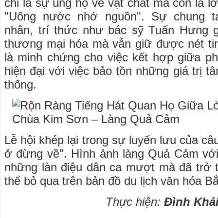
chỉ là sự ủng hộ về vật chất mà còn là lờ
"Uống nước nhớ nguồn". Sự chung t
nhân, trí thức như bác sỹ Tuấn Hưng g
thương mại hóa mà vẫn giữ được nét tin
là minh chứng cho việc kết hợp giữa phá
hiện đại với việc bảo tồn những giá trị t
thống.
Lễ hội khép lại trong sự luyến lưu của câ
ở đừng về". Hình ảnh làng Quả Cảm với
những làn điệu dân ca mượt mà đã trở 
thể bỏ qua trên bản đồ du lịch văn hóa B
Thực hiện:
Đình Khả