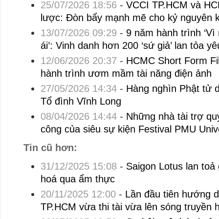
25/07/2026 18:56
-
VCCI TP.HCM và HCM
lược: Đòn bẩy mạnh mẽ cho kỷ nguyên k
13/07/2026 09:29
-
9 năm hành trình ‘Vì
ái’: Vinh danh hơn 200 ‘sứ giả’ lan tỏa y
12/06/2026 20:37
-
HCMC Short Form Fil
hành trình ươm mầm tài năng điện ảnh
27/05/2026 14:34
-
Hàng nghìn Phật tử d
Tổ đình Vĩnh Long
08/04/2026 14:44
-
Những nhà tài trợ qu
công của siêu sự kiện Festival PMU Uni
Tin cũ hơn:
31/12/2025 15:08
-
Saigon Lotus lan toả g
hoá qua ẩm thực
20/11/2025 12:00
-
Lần đầu tiên hướng dẫ
TP.HCM vừa thi tài vừa lên sóng truyền h